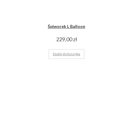
Śpiworek L Balloon
229,00
zł
Dodaj do koszyka