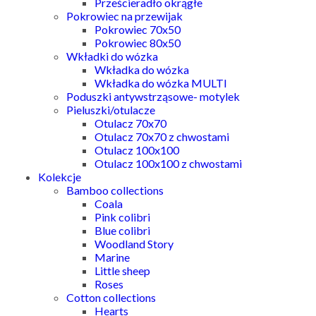
Prześcieradło okrągłe
Pokrowiec na przewijak
Pokrowiec 70x50
Pokrowiec 80x50
Wkładki do wózka
Wkładka do wózka
Wkładka do wózka MULTI
Poduszki antywstrząsowe- motylek
Pieluszki/otulacze
Otulacz 70x70
Otulacz 70x70 z chwostami
Otulacz 100x100
Otulacz 100x100 z chwostami
Kolekcje
Bamboo collections
Coala
Pink colibri
Blue colibri
Woodland Story
Marine
Little sheep
Roses
Cotton collections
Hearts