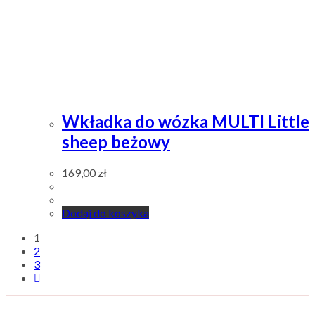
Wkładka do wózka MULTI Little
sheep beżowy
169,00
zł
Dodaj do koszyka
1
2
3