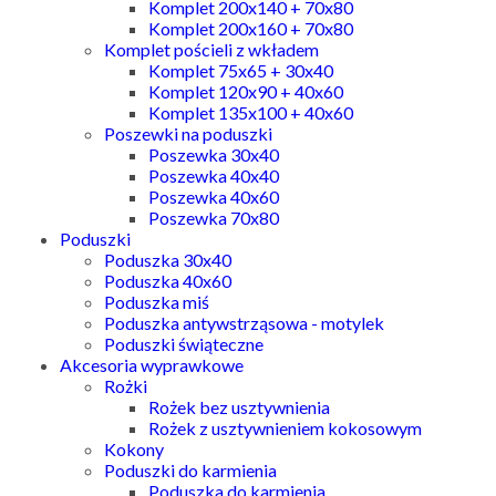
Komplet 200x140 + 70x80
Komplet 200x160 + 70x80
Komplet pościeli z wkładem
Komplet 75x65 + 30x40
Komplet 120x90 + 40x60
Komplet 135x100 + 40x60
Poszewki na poduszki
Poszewka 30x40
Poszewka 40x40
Poszewka 40x60
Poszewka 70x80
Poduszki
Poduszka 30x40
Poduszka 40x60
Poduszka miś
Poduszka antywstrząsowa - motylek
Poduszki świąteczne
Akcesoria wyprawkowe
Rożki
Rożek bez usztywnienia
Rożek z usztywnieniem kokosowym
Kokony
Poduszki do karmienia
Poduszka do karmienia