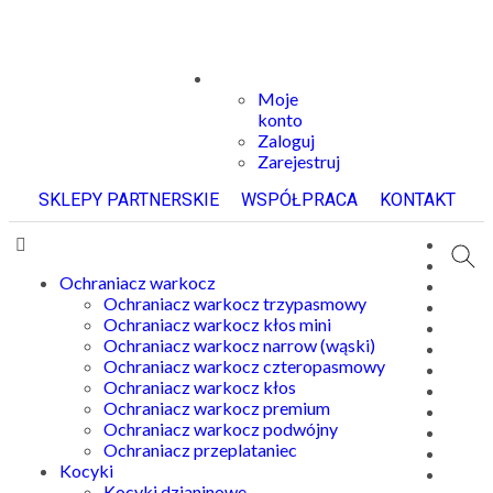
Moje
konto
Zaloguj
Zarejestruj
SKLEPY PARTNERSKIE
WSPÓŁPRACA
KONTAKT
Ochraniacz warkocz
Ochraniacz warkocz trzypasmowy
Ochraniacz warkocz kłos mini
Ochraniacz warkocz narrow (wąski)
Ochraniacz warkocz czteropasmowy
Ochraniacz warkocz kłos
Ochraniacz warkocz premium
Ochraniacz warkocz podwójny
Ochraniacz przeplataniec
Kocyki
Kocyki dzianinowe