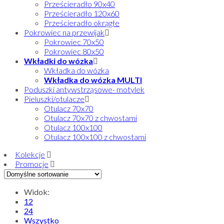
Prześcieradło 90x40
Prześcieradło 120x60
Prześcieradło okrągłe
Pokrowiec na przewijak
Pokrowiec 70x50
Pokrowiec 80x50
Wkładki do wózka
Wkładka do wózka
Wkładka do wózka MULTI
Poduszki antywstrząsowe- motylek
Pieluszki/otulacze
Otulacz 70x70
Otulacz 70x70 z chwostami
Otulacz 100x100
Otulacz 100x100 z chwostami
Kolekcje
Promocje
Widok:
12
24
Wszystko