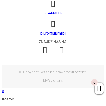
514433089
biuro@lulumi.pl
ZNAJDŹ NAS NA:
© Copyright. Wszelkie prawa zastrzeżone.
MRSolutions
0
×
Koszyk