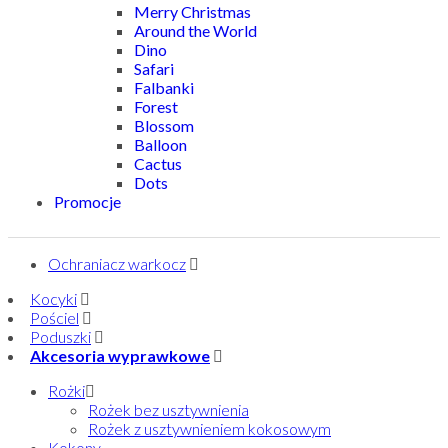
Merry Christmas
Around the World
Dino
Safari
Falbanki
Forest
Blossom
Balloon
Cactus
Dots
Promocje
Ochraniacz warkocz
Kocyki
Pościel
Poduszki
Akcesoria wyprawkowe
Rożki
Rożek bez usztywnienia
Rożek z usztywnieniem kokosowym
Kokony