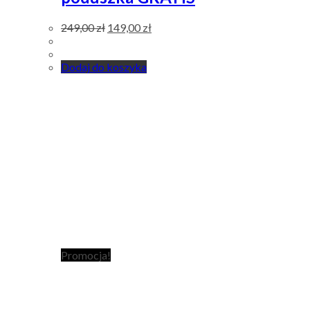
249,00
zł
149,00
zł
Dodaj do koszyka
Promocja!