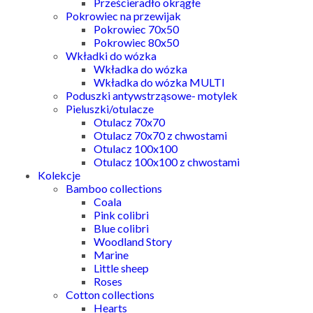
Prześcieradło okrągłe
Pokrowiec na przewijak
Pokrowiec 70x50
Pokrowiec 80x50
Wkładki do wózka
Wkładka do wózka
Wkładka do wózka MULTI
Poduszki antywstrząsowe- motylek
Pieluszki/otulacze
Otulacz 70x70
Otulacz 70x70 z chwostami
Otulacz 100x100
Otulacz 100x100 z chwostami
Kolekcje
Bamboo collections
Coala
Pink colibri
Blue colibri
Woodland Story
Marine
Little sheep
Roses
Cotton collections
Hearts