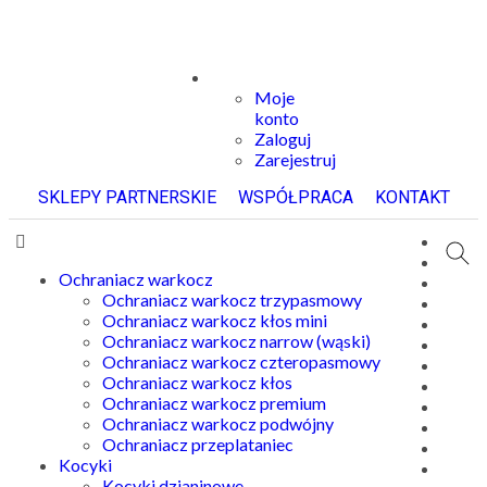
Moje
konto
Zaloguj
Zarejestruj
SKLEPY PARTNERSKIE
WSPÓŁPRACA
KONTAKT
Ochraniacz warkocz
Ochraniacz warkocz trzypasmowy
Ochraniacz warkocz kłos mini
Ochraniacz warkocz narrow (wąski)
Ochraniacz warkocz czteropasmowy
Ochraniacz warkocz kłos
Ochraniacz warkocz premium
Ochraniacz warkocz podwójny
Ochraniacz przeplataniec
Kocyki
Kocyki dzianinowe