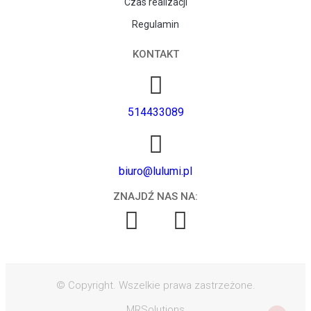
Czas realizacji
Regulamin
KONTAKT
514433089
biuro@lulumi.pl
ZNAJDŹ NAS NA:
© Copyright. Wszelkie prawa zastrzeżone.
MRSolutions