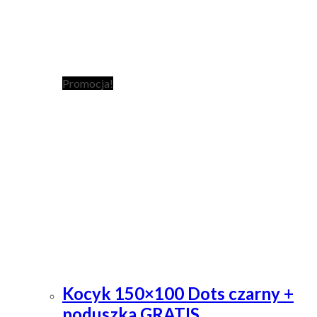
Promocja!
Kocyk 150×100 Dots czarny +
poduszka GRATIS