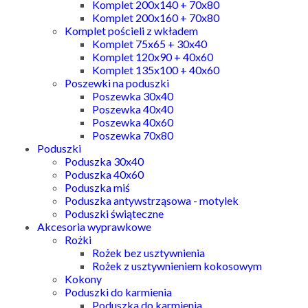
Komplet 200x140 + 70x80
Komplet 200x160 + 70x80
Komplet pościeli z wkładem
Komplet 75x65 + 30x40
Komplet 120x90 + 40x60
Komplet 135x100 + 40x60
Poszewki na poduszki
Poszewka 30x40
Poszewka 40x40
Poszewka 40x60
Poszewka 70x80
Poduszki
Poduszka 30x40
Poduszka 40x60
Poduszka miś
Poduszka antywstrząsowa - motylek
Poduszki świąteczne
Akcesoria wyprawkowe
Rożki
Rożek bez usztywnienia
Rożek z usztywnieniem kokosowym
Kokony
Poduszki do karmienia
Poduszka do karmienia