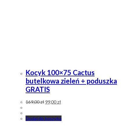
Kocyk 100×75 Cactus
butelkowa zieleń + poduszka
GRATIS
169,00
zł
99,00
zł
Dodaj do koszyka