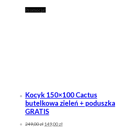
Promocja!
Kocyk 150×100 Cactus
butelkowa zieleń + poduszka
GRATIS
249,00
zł
149,00
zł