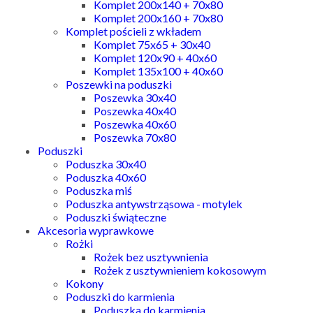
Komplet 200x140 + 70x80
Komplet 200x160 + 70x80
Komplet pościeli z wkładem
Komplet 75x65 + 30x40
Komplet 120x90 + 40x60
Komplet 135x100 + 40x60
Poszewki na poduszki
Poszewka 30x40
Poszewka 40x40
Poszewka 40x60
Poszewka 70x80
Poduszki
Poduszka 30x40
Poduszka 40x60
Poduszka miś
Poduszka antywstrząsowa - motylek
Poduszki świąteczne
Akcesoria wyprawkowe
Rożki
Rożek bez usztywnienia
Rożek z usztywnieniem kokosowym
Kokony
Poduszki do karmienia
Poduszka do karmienia