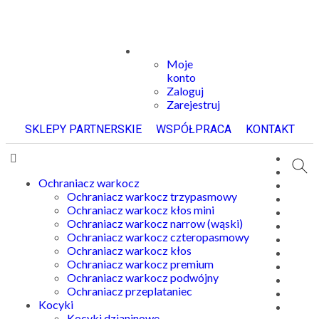
Moje
konto
Zaloguj
Zarejestruj
SKLEPY PARTNERSKIE
WSPÓŁPRACA
KONTAKT
Ochraniacz warkocz
Ochraniacz warkocz trzypasmowy
Ochraniacz warkocz kłos mini
Ochraniacz warkocz narrow (wąski)
Ochraniacz warkocz czteropasmowy
Ochraniacz warkocz kłos
Ochraniacz warkocz premium
Ochraniacz warkocz podwójny
Ochraniacz przeplataniec
Kocyki
Kocyki dzianinowe