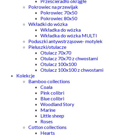
Prześcieradło okrągłe
Pokrowiec na przewijak
Pokrowiec 70x50
Pokrowiec 80x50
Wkładki do wózka
Wkładka do wózka
Wkładka do wózka MULTI
Poduszki antywstrząsowe- motylek
Pieluszki/otulacze
Otulacz 70x70
Otulacz 70x70 z chwostami
Otulacz 100x100
Otulacz 100x100 z chwostami
Kolekcje
Bamboo collections
Coala
Pink colibri
Blue colibri
Woodland Story
Marine
Little sheep
Roses
Cotton collections
Hearts