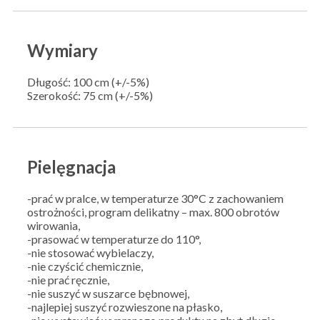
Wymiary
Długość: 100 cm (+/-5%)
Szerokość: 75 cm (+/-5%)
Pielęgnacja
-prać w pralce, w temperaturze 30°C z zachowaniem
ostrożności, program delikatny – max. 800 obrotów
wirowania,
-prasować w temperaturze do 110°,
-nie stosować wybielaczy,
-nie czyścić chemicznie,
-nie prać ręcznie,
-nie suszyć w suszarce bębnowej,
-najlepiej suszyć rozwieszone na płasko,