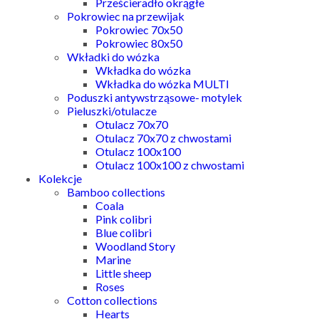
Prześcieradło okrągłe
Pokrowiec na przewijak
Pokrowiec 70x50
Pokrowiec 80x50
Wkładki do wózka
Wkładka do wózka
Wkładka do wózka MULTI
Poduszki antywstrząsowe- motylek
Pieluszki/otulacze
Otulacz 70x70
Otulacz 70x70 z chwostami
Otulacz 100x100
Otulacz 100x100 z chwostami
Kolekcje
Bamboo collections
Coala
Pink colibri
Blue colibri
Woodland Story
Marine
Little sheep
Roses
Cotton collections
Hearts