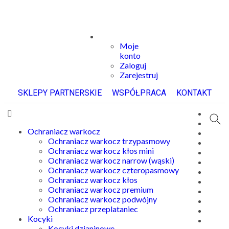
Moje
konto
Zaloguj
Zarejestruj
SKLEPY PARTNERSKIE
WSPÓŁPRACA
KONTAKT
Ochraniacz warkocz
Ochraniacz warkocz trzypasmowy
Ochraniacz warkocz kłos mini
Ochraniacz warkocz narrow (wąski)
Ochraniacz warkocz czteropasmowy
Ochraniacz warkocz kłos
Ochraniacz warkocz premium
Ochraniacz warkocz podwójny
Ochraniacz przeplataniec
Kocyki
Kocyki dzianinowe