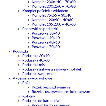
Komplet 200x140 + 70x80
Komplet 200x160 + 70x80
Komplet pościeli z wkładem
Komplet 75x65 + 30x40
Komplet 120x90 + 40x60
Komplet 135x100 + 40x60
Poszewki na poduszki
Poszewka 30x40
Poszewka 40x40
Poszewka 40x60
Poszewka 70x80
Poduszki
Poduszka 30x40
Poduszka 40x60
Poduszka miś
Poduszka antywstrząsowa - motylek
Poduszki świąteczne
Akcesoria wyprawkowe
Rożki
Rożek bez usztywnienia
Rożek z usztywnieniem kokosowym
Kokony
Poduszki do karmienia
Poduszka do karmienia