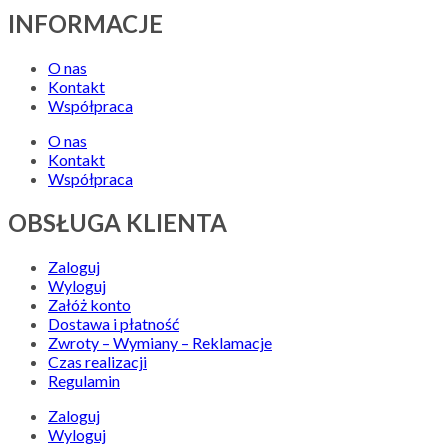
INFORMACJE
O nas
Kontakt
Współpraca
O nas
Kontakt
Współpraca
OBSŁUGA KLIENTA
Zaloguj
Wyloguj
Załóż konto
Dostawa i płatność
Zwroty – Wymiany – Reklamacje
Czas realizacji
Regulamin
Zaloguj
Wyloguj