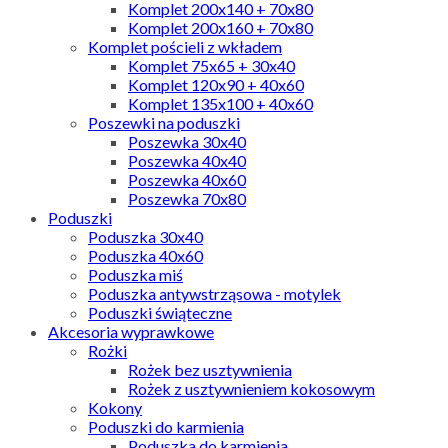
Komplet 200x140 + 70x80
Komplet 200x160 + 70x80
Komplet pościeli z wkładem
Komplet 75x65 + 30x40
Komplet 120x90 + 40x60
Komplet 135x100 + 40x60
Poszewki na poduszki
Poszewka 30x40
Poszewka 40x40
Poszewka 40x60
Poszewka 70x80
Poduszki
Poduszka 30x40
Poduszka 40x60
Poduszka miś
Poduszka antywstrząsowa - motylek
Poduszki świąteczne
Akcesoria wyprawkowe
Rożki
Rożek bez usztywnienia
Rożek z usztywnieniem kokosowym
Kokony
Poduszki do karmienia
Poduszka do karmienia