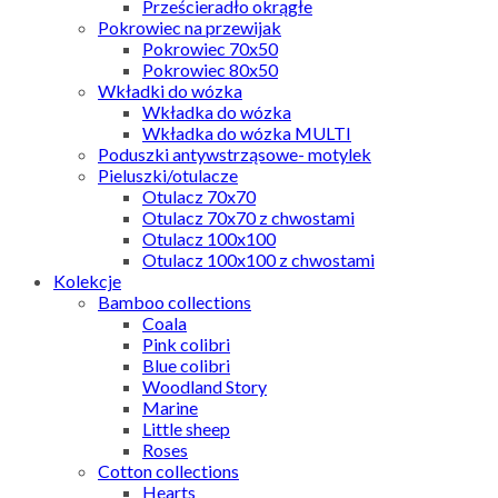
Prześcieradło okrągłe
Pokrowiec na przewijak
Pokrowiec 70x50
Pokrowiec 80x50
Wkładki do wózka
Wkładka do wózka
Wkładka do wózka MULTI
Poduszki antywstrząsowe- motylek
Pieluszki/otulacze
Otulacz 70x70
Otulacz 70x70 z chwostami
Otulacz 100x100
Otulacz 100x100 z chwostami
Kolekcje
Bamboo collections
Coala
Pink colibri
Blue colibri
Woodland Story
Marine
Little sheep
Roses
Cotton collections
Hearts