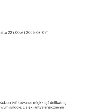
ni to
229,00
zł
(
2026-08-07
)
i, certyfikowanej, miękkiej i delikatnej
owym splocie. Dzięki antyalergicznemu