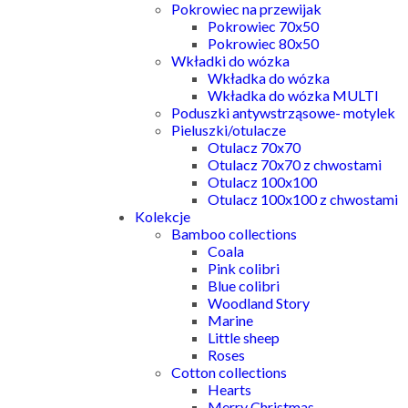
Pokrowiec na przewijak
Pokrowiec 70x50
Pokrowiec 80x50
Wkładki do wózka
Wkładka do wózka
Wkładka do wózka MULTI
Poduszki antywstrząsowe- motylek
Pieluszki/otulacze
Otulacz 70x70
Otulacz 70x70 z chwostami
Otulacz 100x100
Otulacz 100x100 z chwostami
Kolekcje
Bamboo collections
Coala
Pink colibri
Blue colibri
Woodland Story
Marine
Little sheep
Roses
Cotton collections
Hearts
Merry Christmas