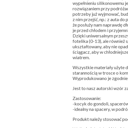
wypełnieniu silikonowemu je
rozwiązaniem przy podróżac
potrzeby już wyjmować, bud
z nim przejść, np.: z auta d
że posłuży nam naprawdę dł
je przed chłodem i przyjemni
Dzięki uniwersalnym przeszy
fotelika (0-13), ale również
ukształtowany, aby nie opad
ściągacz, aby w chłodniejsz
wiatrem.
Wszystkie materiały użyte d
starannością w trosce o ko
Wyprodukowano je zgodnie 
Jest to nasz autorski wzór 
Zastosowanie:
-kocyk do gondoli, spacerów
-idealny na spacery, w podró
Produkt należy stosować po