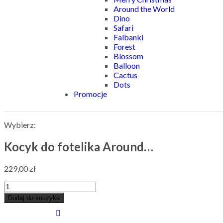
Around the World
Dino
Safari
Falbanki
Forest
Blossom
Balloon
Cactus
Dots
Promocje
Wybierz:
Kocyk do fotelika Around…
229,00
zł
Dodaj do koszyka