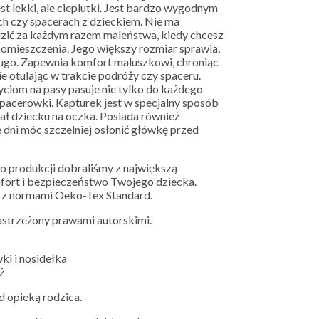
st lekki, ale cieplutki. Jest bardzo wygodnym
h czy spacerach z dzieckiem. Nie ma
zić za każdym razem maleństwa, kiedy chcesz
o pomieszczenia. Jego większy rozmiar sprawia,
ugo. Zapewnia komfort maluszkowi, chroniąc
e otulając w trakcie podróży czy spaceru.
ciom na pasy pasuje nie tylko do każdego
 spacerówki. Kapturek jest w specjalny sposób
ał dziecku na oczka. Posiada również
e dni móc szczelniej osłonić główkę przed
o produkcji dobraliśmy z największą
mfort i bezpieczeństwo Twojego dziecka.
z normami Oeko-Tex Standard.
zastrzeżony prawami autorskimi.
ki i nosidełka
ż
d opieką rodzica.