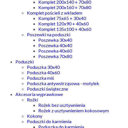
Komplet 200x140 + 70x80
Komplet 200x160 + 70x80
Komplet pościeli z wkładem
Komplet 75x65 + 30x40
Komplet 120x90 + 40x60
Komplet 135x100 + 40x60
Poszewki na poduszki
Poszewka 30x40
Poszewka 40x40
Poszewka 40x60
Poszewka 70x80
Poduszki
Poduszka 30x40
Poduszka 40x60
Poduszka miś
Poduszka antywstrząsowa - motylek
Poduszki świąteczne
Akcesoria wyprawkowe
Rożki
Rożek bez usztywnienia
Rożek z usztywnieniem kokosowym
Kokony
Poduszki do karmienia
Poduszka do karmienia