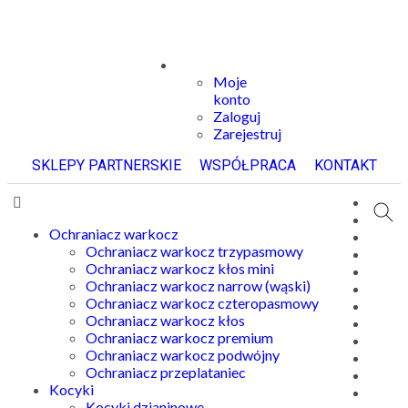
Moje
konto
Zaloguj
Zarejestruj
SKLEPY PARTNERSKIE
WSPÓŁPRACA
KONTAKT
Ochraniacz warkocz
Ochraniacz warkocz trzypasmowy
Ochraniacz warkocz kłos mini
Ochraniacz warkocz narrow (wąski)
Ochraniacz warkocz czteropasmowy
Ochraniacz warkocz kłos
Ochraniacz warkocz premium
Ochraniacz warkocz podwójny
Ochraniacz przeplataniec
Kocyki
Kocyki dzianinowe