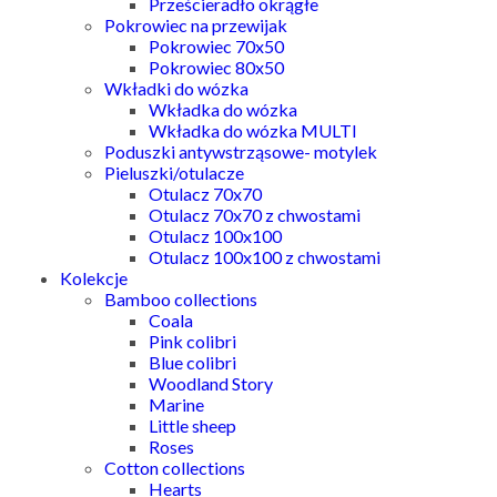
Prześcieradło okrągłe
Pokrowiec na przewijak
Pokrowiec 70x50
Pokrowiec 80x50
Wkładki do wózka
Wkładka do wózka
Wkładka do wózka MULTI
Poduszki antywstrząsowe- motylek
Pieluszki/otulacze
Otulacz 70x70
Otulacz 70x70 z chwostami
Otulacz 100x100
Otulacz 100x100 z chwostami
Kolekcje
Bamboo collections
Coala
Pink colibri
Blue colibri
Woodland Story
Marine
Little sheep
Roses
Cotton collections
Hearts