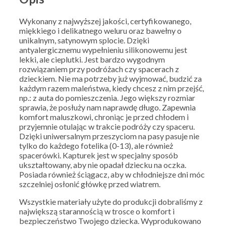
Wykonany z najwyższej jakości, certyfikowanego,
miękkiego i delikatnego weluru oraz bawełny o
unikalnym, satynowym splocie. Dzięki
antyalergicznemu wypełnieniu silikonowemu jest
lekki, ale cieplutki. Jest bardzo wygodnym
rozwiązaniem przy podróżach czy spacerach z
dzieckiem. Nie ma potrzeby już wyjmować, budzić za
każdym razem maleństwa, kiedy chcesz z nim przejść,
np.: z auta do pomieszczenia. Jego większy rozmiar
sprawia, że posłuży nam naprawdę długo. Zapewnia
komfort maluszkowi, chroniąc je przed chłodem i
przyjemnie otulając w trakcie podróży czy spaceru.
Dzięki uniwersalnym przeszyciom na pasy pasuje nie
tylko do każdego fotelika (0-13), ale również
spacerówki. Kapturek jest w specjalny sposób
ukształtowany, aby nie opadał dziecku na oczka.
Posiada również ściągacz, aby w chłodniejsze dni móc
szczelniej osłonić główkę przed wiatrem.
Wszystkie materiały użyte do produkcji dobraliśmy z
największą starannością w trosce o komfort i
bezpieczeństwo Twojego dziecka. Wyprodukowano