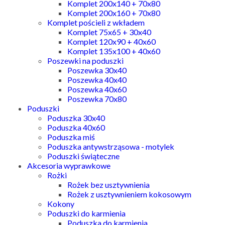
Komplet 200x140 + 70x80
Komplet 200x160 + 70x80
Komplet pościeli z wkładem
Komplet 75x65 + 30x40
Komplet 120x90 + 40x60
Komplet 135x100 + 40x60
Poszewki na poduszki
Poszewka 30x40
Poszewka 40x40
Poszewka 40x60
Poszewka 70x80
Poduszki
Poduszka 30x40
Poduszka 40x60
Poduszka miś
Poduszka antywstrząsowa - motylek
Poduszki świąteczne
Akcesoria wyprawkowe
Rożki
Rożek bez usztywnienia
Rożek z usztywnieniem kokosowym
Kokony
Poduszki do karmienia
Poduszka do karmienia