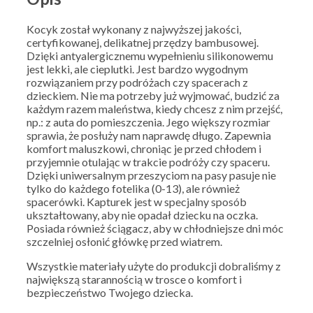
Kocyk został wykonany z najwyższej jakości,
certyfikowanej, delikatnej przędzy bambusowej.
Dzięki antyalergicznemu wypełnieniu silikonowemu
jest lekki, ale cieplutki. Jest bardzo wygodnym
rozwiązaniem przy podróżach czy spacerach z
dzieckiem. Nie ma potrzeby już wyjmować, budzić za
każdym razem maleństwa, kiedy chcesz z nim przejść,
np.: z auta do pomieszczenia. Jego większy rozmiar
sprawia, że posłuży nam naprawdę długo. Zapewnia
komfort maluszkowi, chroniąc je przed chłodem i
przyjemnie otulając w trakcie podróży czy spaceru.
Dzięki uniwersalnym przeszyciom na pasy pasuje nie
tylko do każdego fotelika (0-13), ale również
spacerówki. Kapturek jest w specjalny sposób
ukształtowany, aby nie opadał dziecku na oczka.
Posiada również ściągacz, aby w chłodniejsze dni móc
szczelniej osłonić główkę przed wiatrem.
Wszystkie materiały użyte do produkcji dobraliśmy z
największą starannością w trosce o komfort i
bezpieczeństwo Twojego dziecka.