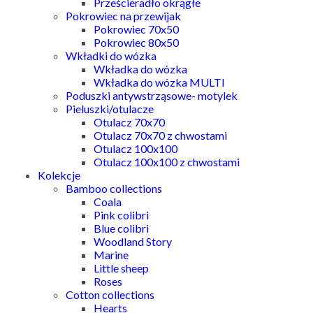
Prześcieradło okrągłe
Pokrowiec na przewijak
Pokrowiec 70x50
Pokrowiec 80x50
Wkładki do wózka
Wkładka do wózka
Wkładka do wózka MULTI
Poduszki antywstrząsowe- motylek
Pieluszki/otulacze
Otulacz 70x70
Otulacz 70x70 z chwostami
Otulacz 100x100
Otulacz 100x100 z chwostami
Kolekcje
Bamboo collections
Coala
Pink colibri
Blue colibri
Woodland Story
Marine
Little sheep
Roses
Cotton collections
Hearts