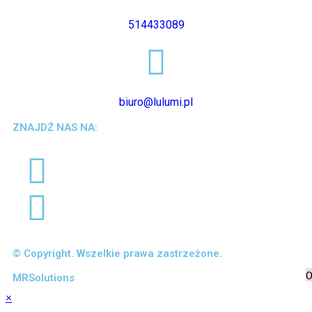
514433089
biuro@lulumi.pl
ZNAJDŹ NAS NA:
© Copyright. Wszelkie prawa zastrzeżone.
0
MRSolutions
×