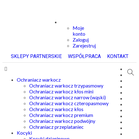
Moje
konto
Zaloguj
Zarejestruj
SKLEPY PARTNERSKIE
WSPÓŁPRACA
KONTAKT
Ochraniacz warkocz
Ochraniacz warkocz trzypasmowy
Ochraniacz warkocz kłos mini
Ochraniacz warkocz narrow (wąski)
Ochraniacz warkocz czteropasmowy
Ochraniacz warkocz kłos
Ochraniacz warkocz premium
Ochraniacz warkocz podwójny
Ochraniacz przeplataniec
Kocyki
Kocyki dzianinowe