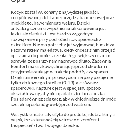
Kocyk został wykonany z najwyższej jakości,
certyfikowanej, delikatnej przędzy bambusowej oraz
miękkiego, bawełnianego weluru. Dzięki
antyalergicznemu wypełnieniu silikonowemu jest
lekki, ale cieplutki. Jest bardzo wygodnym
rozwiązaniem przy podróżach czy spacerach z
dzieckiem. Nie ma potrzeby już wyjmować, budzić za
każdym razem maleństwa, kiedy chcesz z nim przejść,
np.: z auta do pomieszczenia. Jego większy rozmiar
sprawia, że posłuży nam naprawdę długo. Zapewnia
komfort maluszkowi, chroniąc je przed chłodem i
przyjemnie otulając w trakcie podróży czy spaceru.
Dzięki uniwersalnym przeszyciom na pasy pasuje nie
tylko do każdego fotelika (0-13), ale również
spacerówki. Kapturek jest w specjalny sposób
ukształtowany, aby nie opadał dziecku na oczka.
Posiada również ściągacz, aby w chłodniejsze dni móc
szczelniej osłonić główkę przed wiatrem.
Wszystkie materiały użyte do produkcji dobraliśmy z
największą starannością w trosce o komfort i
bezpieczeństwo Twojego dziecka.