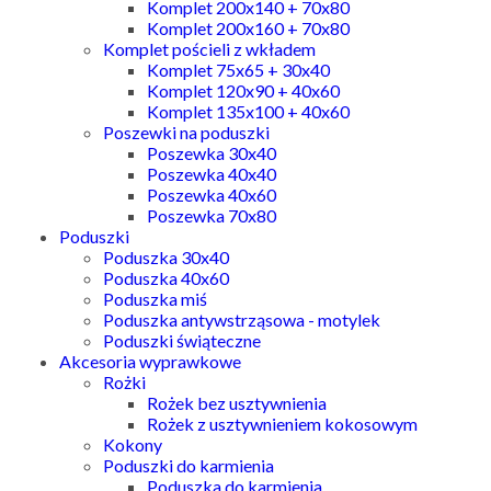
Komplet 200x140 + 70x80
Komplet 200x160 + 70x80
Komplet pościeli z wkładem
Komplet 75x65 + 30x40
Komplet 120x90 + 40x60
Komplet 135x100 + 40x60
Poszewki na poduszki
Poszewka 30x40
Poszewka 40x40
Poszewka 40x60
Poszewka 70x80
Poduszki
Poduszka 30x40
Poduszka 40x60
Poduszka miś
Poduszka antywstrząsowa - motylek
Poduszki świąteczne
Akcesoria wyprawkowe
Rożki
Rożek bez usztywnienia
Rożek z usztywnieniem kokosowym
Kokony
Poduszki do karmienia
Poduszka do karmienia