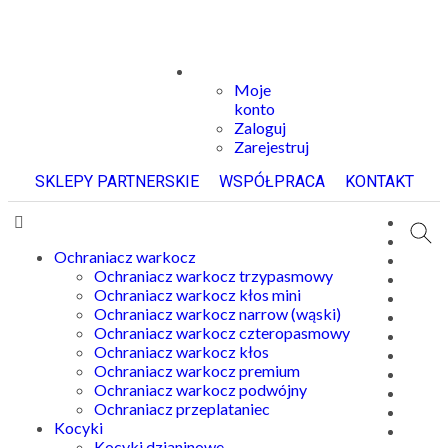
Moje
konto
Zaloguj
Zarejestruj
SKLEPY PARTNERSKIE
WSPÓŁPRACA
KONTAKT
Ochraniacz warkocz
Ochraniacz warkocz trzypasmowy
Ochraniacz warkocz kłos mini
Ochraniacz warkocz narrow (wąski)
Ochraniacz warkocz czteropasmowy
Ochraniacz warkocz kłos
Ochraniacz warkocz premium
Ochraniacz warkocz podwójny
Ochraniacz przeplataniec
Kocyki
Kocyki dzianinowe