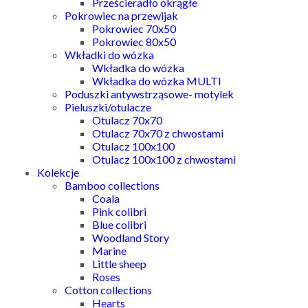
Prześcieradło okrągłe
Pokrowiec na przewijak
Pokrowiec 70x50
Pokrowiec 80x50
Wkładki do wózka
Wkładka do wózka
Wkładka do wózka MULTI
Poduszki antywstrząsowe- motylek
Pieluszki/otulacze
Otulacz 70x70
Otulacz 70x70 z chwostami
Otulacz 100x100
Otulacz 100x100 z chwostami
Kolekcje
Bamboo collections
Coala
Pink colibri
Blue colibri
Woodland Story
Marine
Little sheep
Roses
Cotton collections
Hearts