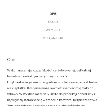
OPIS
SKŁAD
WYMIARY
PIELĘGNACJA
Opis
Wykonana z najwyższej jakości, certyfikowanej, delikatnej
bawełny o unikalnym, satynowym splocie.
Dzięki antyalergicznemu wypełnieniu silikonowemu jest lekka,
ale cieplutka. Kołderka może również spełniać rolę maty do
zabawy. Wszystkie materiały użyte do produkcji dobraliśmy z
największą starannością w trosce o komfort i bezpieczeństwo
Twojego dziecka. Idealnie nadaje się jako kołderka do