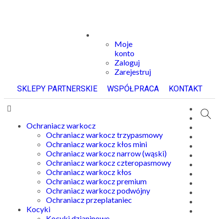
Moje
konto
Zaloguj
Zarejestruj
SKLEPY PARTNERSKIE
WSPÓŁPRACA
KONTAKT
Ochraniacz warkocz
Ochraniacz warkocz trzypasmowy
Ochraniacz warkocz kłos mini
Ochraniacz warkocz narrow (wąski)
Ochraniacz warkocz czteropasmowy
Ochraniacz warkocz kłos
Ochraniacz warkocz premium
Ochraniacz warkocz podwójny
Ochraniacz przeplataniec
Kocyki
Kocyki dzianinowe