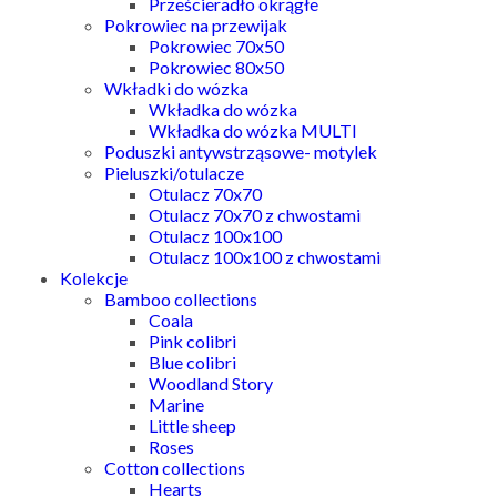
Prześcieradło okrągłe
Pokrowiec na przewijak
Pokrowiec 70x50
Pokrowiec 80x50
Wkładki do wózka
Wkładka do wózka
Wkładka do wózka MULTI
Poduszki antywstrząsowe- motylek
Pieluszki/otulacze
Otulacz 70x70
Otulacz 70x70 z chwostami
Otulacz 100x100
Otulacz 100x100 z chwostami
Kolekcje
Bamboo collections
Coala
Pink colibri
Blue colibri
Woodland Story
Marine
Little sheep
Roses
Cotton collections
Hearts