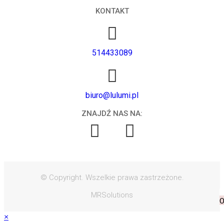
KONTAKT
514433089
biuro@lulumi.pl
ZNAJDŹ NAS NA:
© Copyright. Wszelkie prawa zastrzeżone.
MRSolutions
0
×