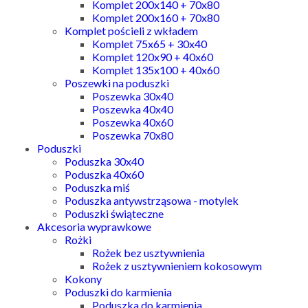
Komplet 200x140 + 70x80
Komplet 200x160 + 70x80
Komplet pościeli z wkładem
Komplet 75x65 + 30x40
Komplet 120x90 + 40x60
Komplet 135x100 + 40x60
Poszewki na poduszki
Poszewka 30x40
Poszewka 40x40
Poszewka 40x60
Poszewka 70x80
Poduszki
Poduszka 30x40
Poduszka 40x60
Poduszka miś
Poduszka antywstrząsowa - motylek
Poduszki świąteczne
Akcesoria wyprawkowe
Rożki
Rożek bez usztywnienia
Rożek z usztywnieniem kokosowym
Kokony
Poduszki do karmienia
Poduszka do karmienia