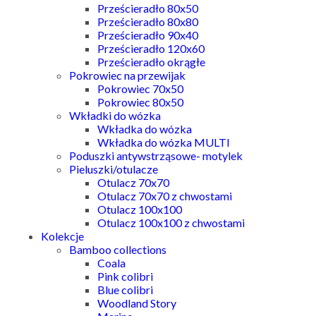
Prześcieradło 80x50
Prześcieradło 80x80
Prześcieradło 90x40
Prześcieradło 120x60
Prześcieradło okrągłe
Pokrowiec na przewijak
Pokrowiec 70x50
Pokrowiec 80x50
Wkładki do wózka
Wkładka do wózka
Wkładka do wózka MULTI
Poduszki antywstrząsowe- motylek
Pieluszki/otulacze
Otulacz 70x70
Otulacz 70x70 z chwostami
Otulacz 100x100
Otulacz 100x100 z chwostami
Kolekcje
Bamboo collections
Coala
Pink colibri
Blue colibri
Woodland Story