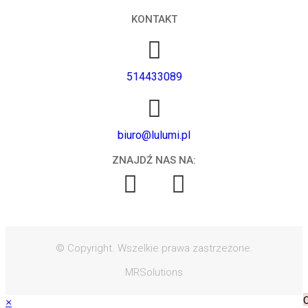
KONTAKT
514433089
biuro@lulumi.pl
ZNAJDŹ NAS NA:
© Copyright. Wszelkie prawa zastrzeżone.
MRSolutions
×