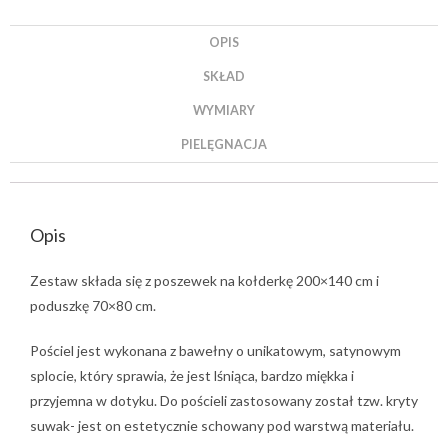
OPIS
SKŁAD
WYMIARY
PIELĘGNACJA
Opis
Zestaw składa się z poszewek na kołderkę 200×140 cm i
poduszkę 70×80 cm.
Pościel jest wykonana z bawełny o unikatowym, satynowym
splocie, który sprawia, że jest lśniąca, bardzo miękka i
przyjemna w dotyku. Do pościeli zastosowany został tzw. kryty
suwak- jest on estetycznie schowany pod warstwą materiału.