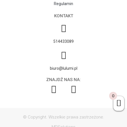
Regulamin
KONTAKT
514433089
biuro@lulumi.pl
ZNAJDŹ NAS NA:
0
© Copyright. Wszelkie prawa zastrzeżone.
MRSolutions