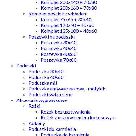
Komplet 200x140 + 70x80
Komplet 200x160 + 70x80
Komplet pościeli z wkładem
Komplet 75x65 + 30x40
Komplet 120x90 + 40x60
Komplet 135x100 + 40x60
Poszewki na poduszki
Poszewka 30x40
Poszewka 40x40
Poszewka 40x60
Poszewka 70x80
Poduszki
Poduszka 30x40
Poduszka 40x60
Poduszka miś
Poduszka antywstrząsowa - motylek
Poduszki świąteczne
Akcesoria wyprawkowe
Rożki
Rożek bez usztywnienia
Rożek z usztywnieniem kokosowym
Kokony
Poduszki do karmienia
Poduszka do karmienia