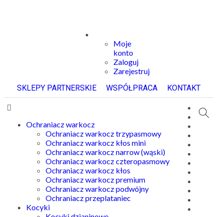
Moje
konto
Zaloguj
Zarejestruj
SKLEPY PARTNERSKIE
WSPÓŁPRACA
KONTAKT
Ochraniacz warkocz
Ochraniacz warkocz trzypasmowy
Ochraniacz warkocz kłos mini
Ochraniacz warkocz narrow (wąski)
Ochraniacz warkocz czteropasmowy
Ochraniacz warkocz kłos
Ochraniacz warkocz premium
Ochraniacz warkocz podwójny
Ochraniacz przeplataniec
Kocyki
Kocyki dzianinowe