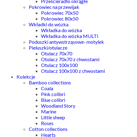
Prześcieradło okrągłe
Pokrowiec na przewijak
Pokrowiec 70x50
Pokrowiec 80x50
Wkładki do wózka
Wkładka do wózka
Wkładka do wózka MULTI
Poduszki antywstrząsowe- motylek
Pieluszki/otulacze
Otulacz 70x70
Otulacz 70x70 z chwostami
Otulacz 100x100
Otulacz 100x100 z chwostami
Kolekcje
Bamboo collections
Coala
Pink colibri
Blue colibri
Woodland Story
Marine
Little sheep
Roses
Cotton collections
Hearts