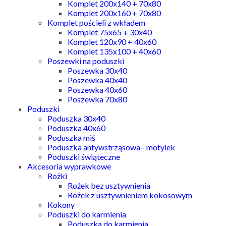
Komplet 200x140 + 70x80
Komplet 200x160 + 70x80
Komplet pościeli z wkładem
Komplet 75x65 + 30x40
Komplet 120x90 + 40x60
Komplet 135x100 + 40x60
Poszewki na poduszki
Poszewka 30x40
Poszewka 40x40
Poszewka 40x60
Poszewka 70x80
Poduszki
Poduszka 30x40
Poduszka 40x60
Poduszka miś
Poduszka antywstrząsowa - motylek
Poduszki świąteczne
Akcesoria wyprawkowe
Rożki
Rożek bez usztywnienia
Rożek z usztywnieniem kokosowym
Kokony
Poduszki do karmienia
Poduszka do karmienia