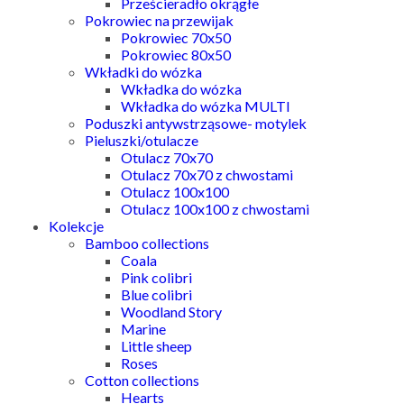
Prześcieradło okrągłe
Pokrowiec na przewijak
Pokrowiec 70x50
Pokrowiec 80x50
Wkładki do wózka
Wkładka do wózka
Wkładka do wózka MULTI
Poduszki antywstrząsowe- motylek
Pieluszki/otulacze
Otulacz 70x70
Otulacz 70x70 z chwostami
Otulacz 100x100
Otulacz 100x100 z chwostami
Kolekcje
Bamboo collections
Coala
Pink colibri
Blue colibri
Woodland Story
Marine
Little sheep
Roses
Cotton collections
Hearts