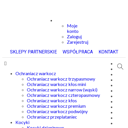
Moje
konto
Zaloguj
Zarejestruj
SKLEPY PARTNERSKIE
WSPÓŁPRACA
KONTAKT
Ochraniacz warkocz
Ochraniacz warkocz trzypasmowy
Ochraniacz warkocz kłos mini
Ochraniacz warkocz narrow (wąski)
Ochraniacz warkocz czteropasmowy
Ochraniacz warkocz kłos
Ochraniacz warkocz premium
Ochraniacz warkocz podwójny
Ochraniacz przeplataniec
Kocyki
Kocyki dzianinowe