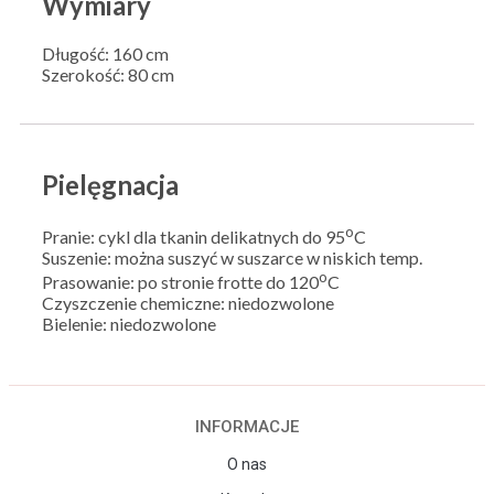
Wymiary
Długość: 160 cm
Szerokość: 80 cm
Pielęgnacja
o
Pranie: cykl dla tkanin delikatnych do 95
C
Suszenie: można suszyć w suszarce w niskich temp.
o
Prasowanie: po stronie frotte do 120
C
Czyszczenie chemiczne: niedozwolone
Bielenie: niedozwolone
INFORMACJE
O nas