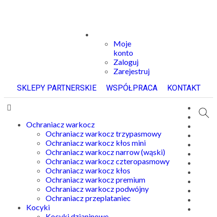
Moje
konto
Zaloguj
Zarejestruj
SKLEPY PARTNERSKIE
WSPÓŁPRACA
KONTAKT
Ochraniacz warkocz
Ochraniacz warkocz trzypasmowy
Ochraniacz warkocz kłos mini
Ochraniacz warkocz narrow (wąski)
Ochraniacz warkocz czteropasmowy
Ochraniacz warkocz kłos
Ochraniacz warkocz premium
Ochraniacz warkocz podwójny
Ochraniacz przeplataniec
Kocyki
Kocyki dzianinowe