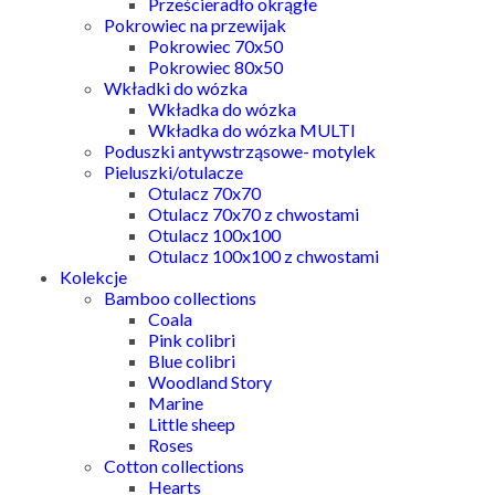
Prześcieradło okrągłe
Pokrowiec na przewijak
Pokrowiec 70x50
Pokrowiec 80x50
Wkładki do wózka
Wkładka do wózka
Wkładka do wózka MULTI
Poduszki antywstrząsowe- motylek
Pieluszki/otulacze
Otulacz 70x70
Otulacz 70x70 z chwostami
Otulacz 100x100
Otulacz 100x100 z chwostami
Kolekcje
Bamboo collections
Coala
Pink colibri
Blue colibri
Woodland Story
Marine
Little sheep
Roses
Cotton collections
Hearts