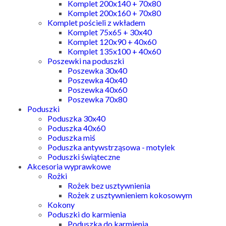
Komplet 200x140 + 70x80
Komplet 200x160 + 70x80
Komplet pościeli z wkładem
Komplet 75x65 + 30x40
Komplet 120x90 + 40x60
Komplet 135x100 + 40x60
Poszewki na poduszki
Poszewka 30x40
Poszewka 40x40
Poszewka 40x60
Poszewka 70x80
Poduszki
Poduszka 30x40
Poduszka 40x60
Poduszka miś
Poduszka antywstrząsowa - motylek
Poduszki świąteczne
Akcesoria wyprawkowe
Rożki
Rożek bez usztywnienia
Rożek z usztywnieniem kokosowym
Kokony
Poduszki do karmienia
Poduszka do karmienia