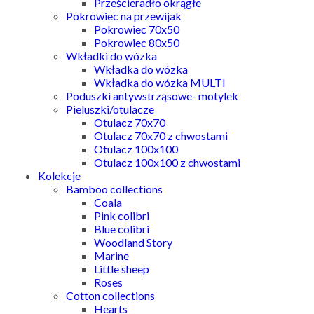
Prześcieradło okrągłe
Pokrowiec na przewijak
Pokrowiec 70x50
Pokrowiec 80x50
Wkładki do wózka
Wkładka do wózka
Wkładka do wózka MULTI
Poduszki antywstrząsowe- motylek
Pieluszki/otulacze
Otulacz 70x70
Otulacz 70x70 z chwostami
Otulacz 100x100
Otulacz 100x100 z chwostami
Kolekcje
Bamboo collections
Coala
Pink colibri
Blue colibri
Woodland Story
Marine
Little sheep
Roses
Cotton collections
Hearts