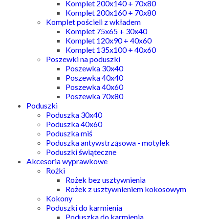
Komplet 200x140 + 70x80
Komplet 200x160 + 70x80
Komplet pościeli z wkładem
Komplet 75x65 + 30x40
Komplet 120x90 + 40x60
Komplet 135x100 + 40x60
Poszewki na poduszki
Poszewka 30x40
Poszewka 40x40
Poszewka 40x60
Poszewka 70x80
Poduszki
Poduszka 30x40
Poduszka 40x60
Poduszka miś
Poduszka antywstrząsowa - motylek
Poduszki świąteczne
Akcesoria wyprawkowe
Rożki
Rożek bez usztywnienia
Rożek z usztywnieniem kokosowym
Kokony
Poduszki do karmienia
Poduszka do karmienia