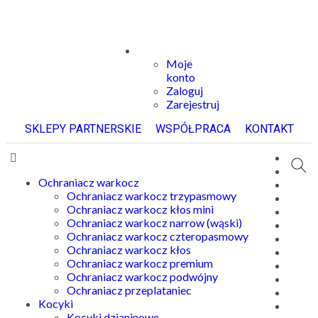
Moje
konto
Zaloguj
Zarejestruj
SKLEPY PARTNERSKIE
WSPÓŁPRACA
KONTAKT
Ochraniacz warkocz
Ochraniacz warkocz trzypasmowy
Ochraniacz warkocz kłos mini
Ochraniacz warkocz narrow (wąski)
Ochraniacz warkocz czteropasmowy
Ochraniacz warkocz kłos
Ochraniacz warkocz premium
Ochraniacz warkocz podwójny
Ochraniacz przeplataniec
Kocyki
Kocyki dzianinowe