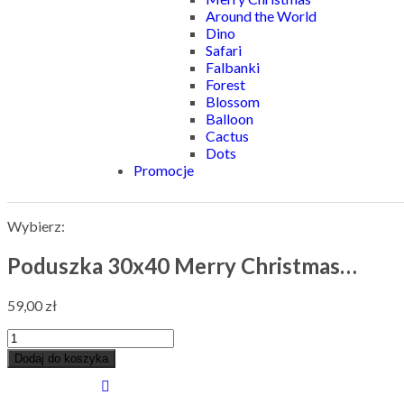
Around the World
Dino
Safari
Falbanki
Forest
Blossom
Balloon
Cactus
Dots
Promocje
Wybierz:
Poduszka 30x40 Merry Christmas…
59,00
zł
Dodaj do koszyka