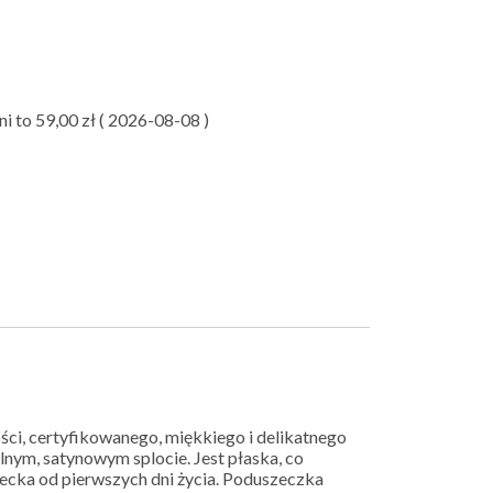
ni to
59,00
zł
(
2026-08-08
)
ci, certyfikowanego, miękkiego i delikatnego
lnym, satynowym splocie. Jest płaska, co
ziecka od pierwszych dni życia. Poduszeczka