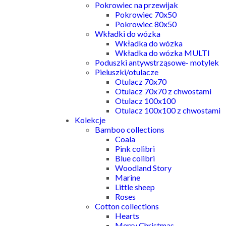
Pokrowiec na przewijak
Pokrowiec 70x50
Pokrowiec 80x50
Wkładki do wózka
Wkładka do wózka
Wkładka do wózka MULTI
Poduszki antywstrząsowe- motylek
Pieluszki/otulacze
Otulacz 70x70
Otulacz 70x70 z chwostami
Otulacz 100x100
Otulacz 100x100 z chwostami
Kolekcje
Bamboo collections
Coala
Pink colibri
Blue colibri
Woodland Story
Marine
Little sheep
Roses
Cotton collections
Hearts
Merry Christmas