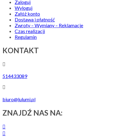
Zaloguj
Wyloguj
Załóż konto
Dostawa i płatność
Zwroty – Wymiany – Reklamacje
Czas realizacji
Regulamin
KONTAKT
514433089
biuro@lulumi.pl
ZNAJDŹ NAS NA: