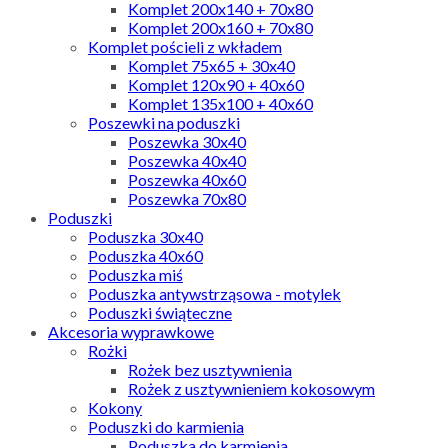
Komplet 200x140 + 70x80
Komplet 200x160 + 70x80
Komplet pościeli z wkładem
Komplet 75x65 + 30x40
Komplet 120x90 + 40x60
Komplet 135x100 + 40x60
Poszewki na poduszki
Poszewka 30x40
Poszewka 40x40
Poszewka 40x60
Poszewka 70x80
Poduszki
Poduszka 30x40
Poduszka 40x60
Poduszka miś
Poduszka antywstrząsowa - motylek
Poduszki świąteczne
Akcesoria wyprawkowe
Rożki
Rożek bez usztywnienia
Rożek z usztywnieniem kokosowym
Kokony
Poduszki do karmienia
Poduszka do karmienia