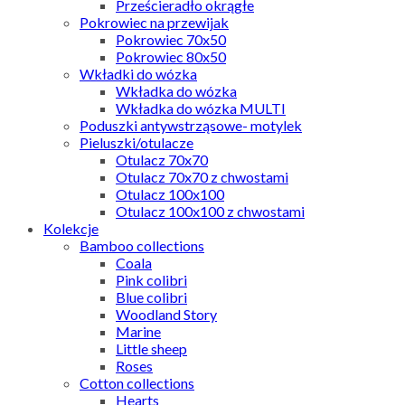
Prześcieradło okrągłe
Pokrowiec na przewijak
Pokrowiec 70x50
Pokrowiec 80x50
Wkładki do wózka
Wkładka do wózka
Wkładka do wózka MULTI
Poduszki antywstrząsowe- motylek
Pieluszki/otulacze
Otulacz 70x70
Otulacz 70x70 z chwostami
Otulacz 100x100
Otulacz 100x100 z chwostami
Kolekcje
Bamboo collections
Coala
Pink colibri
Blue colibri
Woodland Story
Marine
Little sheep
Roses
Cotton collections
Hearts