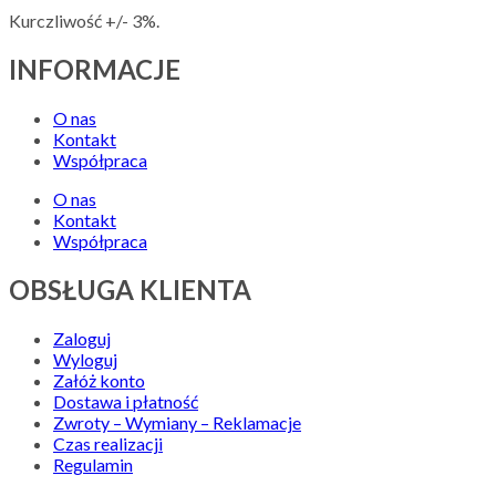
Kurczliwość +/- 3%.
INFORMACJE
O nas
Kontakt
Współpraca
O nas
Kontakt
Współpraca
OBSŁUGA KLIENTA
Zaloguj
Wyloguj
Załóż konto
Dostawa i płatność
Zwroty – Wymiany – Reklamacje
Czas realizacji
Regulamin