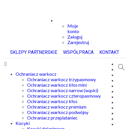
Moje
konto
Zaloguj
Zarejestruj
SKLEPY PARTNERSKIE
WSPÓŁPRACA
KONTAKT
Ochraniacz warkocz
Ochraniacz warkocz trzypasmowy
Ochraniacz warkocz kłos mini
Ochraniacz warkocz narrow (wąski)
Ochraniacz warkocz czteropasmowy
Ochraniacz warkocz kłos
Ochraniacz warkocz premium
Ochraniacz warkocz podwójny
Ochraniacz przeplataniec
Kocyki
Kocyki dzianinowe