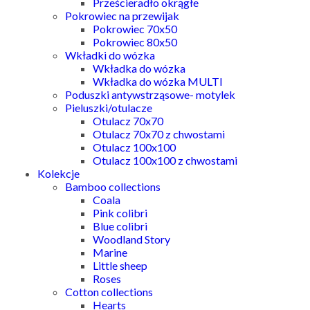
Prześcieradło okrągłe
Pokrowiec na przewijak
Pokrowiec 70x50
Pokrowiec 80x50
Wkładki do wózka
Wkładka do wózka
Wkładka do wózka MULTI
Poduszki antywstrząsowe- motylek
Pieluszki/otulacze
Otulacz 70x70
Otulacz 70x70 z chwostami
Otulacz 100x100
Otulacz 100x100 z chwostami
Kolekcje
Bamboo collections
Coala
Pink colibri
Blue colibri
Woodland Story
Marine
Little sheep
Roses
Cotton collections
Hearts