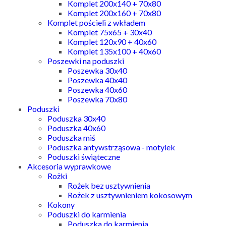
Komplet 200x140 + 70x80
Komplet 200x160 + 70x80
Komplet pościeli z wkładem
Komplet 75x65 + 30x40
Komplet 120x90 + 40x60
Komplet 135x100 + 40x60
Poszewki na poduszki
Poszewka 30x40
Poszewka 40x40
Poszewka 40x60
Poszewka 70x80
Poduszki
Poduszka 30x40
Poduszka 40x60
Poduszka miś
Poduszka antywstrząsowa - motylek
Poduszki świąteczne
Akcesoria wyprawkowe
Rożki
Rożek bez usztywnienia
Rożek z usztywnieniem kokosowym
Kokony
Poduszki do karmienia
Poduszka do karmienia