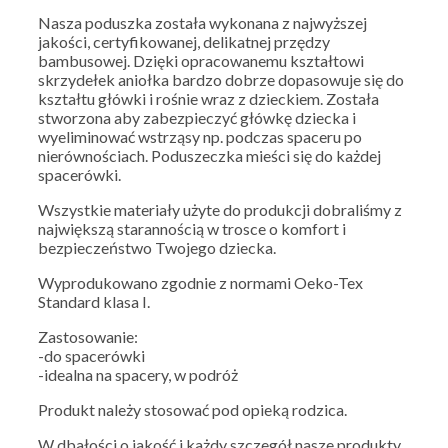
Nasza poduszka została wykonana z najwyższej
jakości, certyfikowanej, delikatnej przędzy
bambusowej. Dzięki opracowanemu kształtowi
skrzydełek aniołka bardzo dobrze dopasowuje się do
kształtu główki i rośnie wraz z dzieckiem. Została
stworzona aby zabezpieczyć główkę dziecka i
wyeliminować wstrząsy np. podczas spaceru po
nierównościach. Poduszeczka mieści się do każdej
spacerówki.
Wszystkie materiały użyte do produkcji dobraliśmy z
największą starannością w trosce o komfort i
bezpieczeństwo Twojego dziecka.
Wyprodukowano zgodnie z normami Oeko-Tex
Standard klasa I.
Zastosowanie:
-do spacerówki
-idealna na spacery, w podróż
Produkt należy stosować pod opieką rodzica.
W dbałości o jakość i każdy szczegół nasze produkty