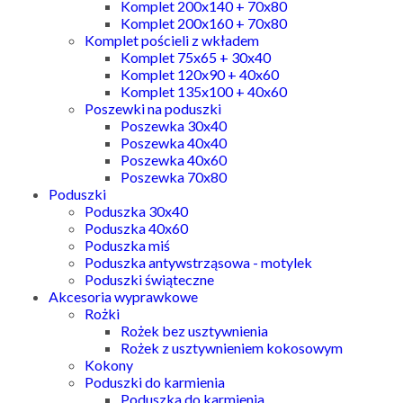
Komplet 200x140 + 70x80
Komplet 200x160 + 70x80
Komplet pościeli z wkładem
Komplet 75x65 + 30x40
Komplet 120x90 + 40x60
Komplet 135x100 + 40x60
Poszewki na poduszki
Poszewka 30x40
Poszewka 40x40
Poszewka 40x60
Poszewka 70x80
Poduszki
Poduszka 30x40
Poduszka 40x60
Poduszka miś
Poduszka antywstrząsowa - motylek
Poduszki świąteczne
Akcesoria wyprawkowe
Rożki
Rożek bez usztywnienia
Rożek z usztywnieniem kokosowym
Kokony
Poduszki do karmienia
Poduszka do karmienia