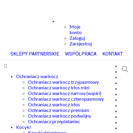
Moje
konto
Zaloguj
Zarejestruj
SKLEPY PARTNERSKIE
WSPÓŁPRACA
KONTAKT
Ochraniacz warkocz
Ochraniacz warkocz trzypasmowy
Ochraniacz warkocz kłos mini
Ochraniacz warkocz narrow (wąski)
Ochraniacz warkocz czteropasmowy
Ochraniacz warkocz kłos
Ochraniacz warkocz premium
Ochraniacz warkocz podwójny
Ochraniacz przeplataniec
Kocyki
Kocyki dzianinowe