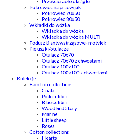
Prześcieradło okrągłe
Pokrowiec na przewijak
Pokrowiec 70x50
Pokrowiec 80x50
Wkładki do wózka
Wkładka do wózka
Wkładka do wózka MULTI
Poduszki antywstrząsowe- motylek
Pieluszki/otulacze
Otulacz 70x70
Otulacz 70x70 z chwostami
Otulacz 100x100
Otulacz 100x100 z chwostami
Kolekcje
Bamboo collections
Coala
Pink colibri
Blue colibri
Woodland Story
Marine
Little sheep
Roses
Cotton collections
Hearts