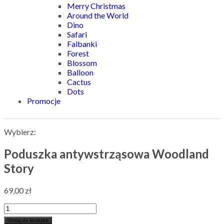
Merry Christmas
Around the World
Dino
Safari
Falbanki
Forest
Blossom
Balloon
Cactus
Dots
Promocje
Wybierz:
Poduszka antywstrząsowa Woodland
Story
69,00
zł
Dodaj do koszyka