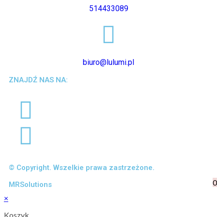
514433089
biuro@lulumi.pl
ZNAJDŹ NAS NA:
© Copyright. Wszelkie prawa zastrzeżone.
0
MRSolutions
×
Koszyk