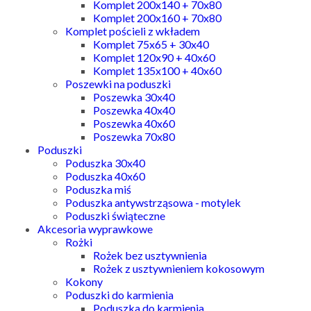
Komplet 200x140 + 70x80
Komplet 200x160 + 70x80
Komplet pościeli z wkładem
Komplet 75x65 + 30x40
Komplet 120x90 + 40x60
Komplet 135x100 + 40x60
Poszewki na poduszki
Poszewka 30x40
Poszewka 40x40
Poszewka 40x60
Poszewka 70x80
Poduszki
Poduszka 30x40
Poduszka 40x60
Poduszka miś
Poduszka antywstrząsowa - motylek
Poduszki świąteczne
Akcesoria wyprawkowe
Rożki
Rożek bez usztywnienia
Rożek z usztywnieniem kokosowym
Kokony
Poduszki do karmienia
Poduszka do karmienia