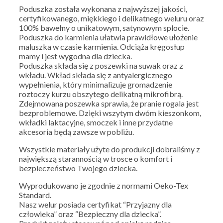
Poduszka została wykonana z najwyższej jakości,
certyfikowanego, miękkiego i delikatnego weluru oraz
100% bawełny o unikatowym, satynowym splocie.
Poduszka do karmienia ułatwia prawidłowe ułożenie
maluszka w czasie karmienia. Odciąża kręgosłup
mamy i jest wygodna dla dziecka.
Poduszka składa się z poszewki na suwak oraz z
wkładu. Wkład składa się z antyalergicznego
wypełnienia, który minimalizuje gromadzenie
roztoczy kurzu obszytego delikatną mikrofibrą.
Zdejmowana poszewka sprawia, że pranie rogala jest
bezproblemowe. Dzięki wszytym dwóm kieszonkom,
wkładki laktacyjne, smoczek i inne przydatne
akcesoria będą zawsze w pobliżu.
Wszystkie materiały użyte do produkcji dobraliśmy z
największą starannością w trosce o komfort i
bezpieczeństwo Twojego dziecka.
Wyprodukowano je zgodnie z normami Oeko-Tex
Standard.
Nasz welur posiada certyfikat “Przyjazny dla
człowieka” oraz “Bezpieczny dla dziecka”.