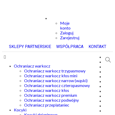
Moje
konto
Zaloguj
Zarejestruj
SKLEPY PARTNERSKIE
WSPÓŁPRACA
KONTAKT
Ochraniacz warkocz
Ochraniacz warkocz trzypasmowy
Ochraniacz warkocz kłos mini
Ochraniacz warkocz narrow (wąski)
Ochraniacz warkocz czteropasmowy
Ochraniacz warkocz kłos
Ochraniacz warkocz premium
Ochraniacz warkocz podwójny
Ochraniacz przeplataniec
Kocyki
Kocyki dzianinowe