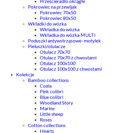
Prześcieradło okrągłe
Pokrowiec na przewijak
Pokrowiec 70x50
Pokrowiec 80x50
Wkładki do wózka
Wkładka do wózka
Wkładka do wózka MULTI
Poduszki antywstrząsowe- motylek
Pieluszki/otulacze
Otulacz 70x70
Otulacz 70x70 z chwostami
Otulacz 100x100
Otulacz 100x100 z chwostami
Kolekcje
Bamboo collections
Coala
Pink colibri
Blue colibri
Woodland Story
Marine
Little sheep
Roses
Cotton collections
Hearts