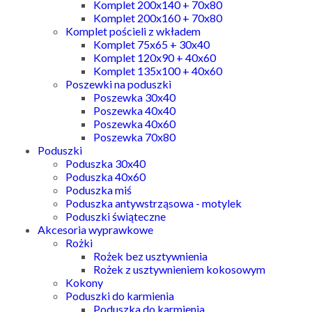
Komplet 200x140 + 70x80
Komplet 200x160 + 70x80
Komplet pościeli z wkładem
Komplet 75x65 + 30x40
Komplet 120x90 + 40x60
Komplet 135x100 + 40x60
Poszewki na poduszki
Poszewka 30x40
Poszewka 40x40
Poszewka 40x60
Poszewka 70x80
Poduszki
Poduszka 30x40
Poduszka 40x60
Poduszka miś
Poduszka antywstrząsowa - motylek
Poduszki świąteczne
Akcesoria wyprawkowe
Rożki
Rożek bez usztywnienia
Rożek z usztywnieniem kokosowym
Kokony
Poduszki do karmienia
Poduszka do karmienia