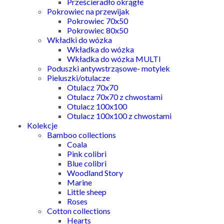
Prześcieradło okrągłe
Pokrowiec na przewijak
Pokrowiec 70x50
Pokrowiec 80x50
Wkładki do wózka
Wkładka do wózka
Wkładka do wózka MULTI
Poduszki antywstrząsowe- motylek
Pieluszki/otulacze
Otulacz 70x70
Otulacz 70x70 z chwostami
Otulacz 100x100
Otulacz 100x100 z chwostami
Kolekcje
Bamboo collections
Coala
Pink colibri
Blue colibri
Woodland Story
Marine
Little sheep
Roses
Cotton collections
Hearts