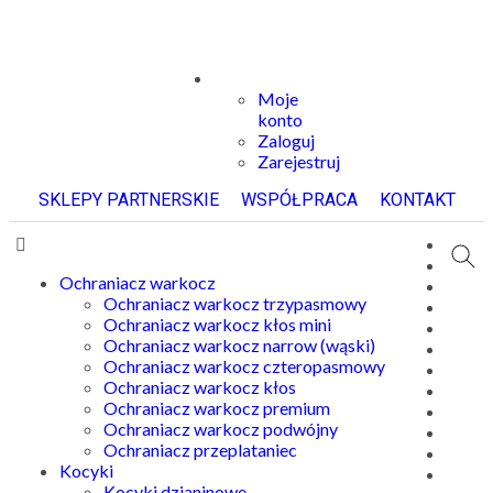
Moje
konto
Zaloguj
Zarejestruj
SKLEPY PARTNERSKIE
WSPÓŁPRACA
KONTAKT
Ochraniacz warkocz
Ochraniacz warkocz trzypasmowy
Ochraniacz warkocz kłos mini
Ochraniacz warkocz narrow (wąski)
Ochraniacz warkocz czteropasmowy
Ochraniacz warkocz kłos
Ochraniacz warkocz premium
Ochraniacz warkocz podwójny
Ochraniacz przeplataniec
Kocyki
Kocyki dzianinowe