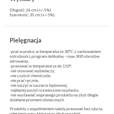
Długość: 26 cm (+/-5%)
Szerokość: 35 cm (+/-5%)
Pielęgnacja
-prać w pralce, w temperaturze 30°C z zachowaniem
ostrożności, program delikatny – max. 800 obrotów
wirowania,
-prasować w temperaturze do 110°,
-nie stosować wybielaczy,
-nie czyścić chemicznie,
-nie prać ręcznie,
-nie suszyć w suszarce bębnowej,
-najlepiej suszyć rozwieszone na płasko,
-nie wystawiać wypranego produktu na zbyt długie
działanie promieni słonecznych
Produkty z wypełnieniem należy prasować bez użycia
uderzenia pary, które przy zbyt wysokiej