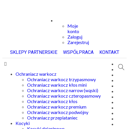
Moje
konto
Zaloguj
Zarejestruj
SKLEPY PARTNERSKIE
WSPÓŁPRACA
KONTAKT
Ochraniacz warkocz
Ochraniacz warkocz trzypasmowy
Ochraniacz warkocz kłos mini
Ochraniacz warkocz narrow (wąski)
Ochraniacz warkocz czteropasmowy
Ochraniacz warkocz kłos
Ochraniacz warkocz premium
Ochraniacz warkocz podwójny
Ochraniacz przeplataniec
Kocyki
Kocyki dzianinowe