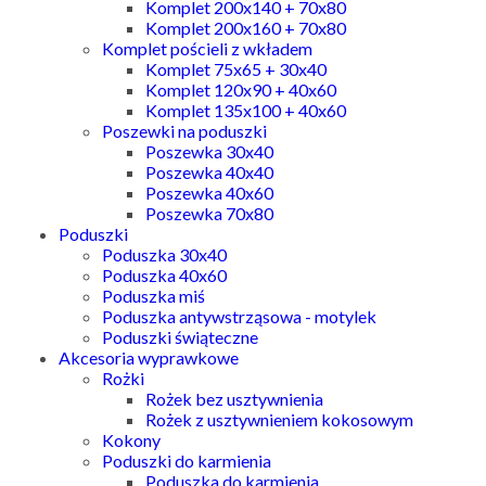
Komplet 200x140 + 70x80
Komplet 200x160 + 70x80
Komplet pościeli z wkładem
Komplet 75x65 + 30x40
Komplet 120x90 + 40x60
Komplet 135x100 + 40x60
Poszewki na poduszki
Poszewka 30x40
Poszewka 40x40
Poszewka 40x60
Poszewka 70x80
Poduszki
Poduszka 30x40
Poduszka 40x60
Poduszka miś
Poduszka antywstrząsowa - motylek
Poduszki świąteczne
Akcesoria wyprawkowe
Rożki
Rożek bez usztywnienia
Rożek z usztywnieniem kokosowym
Kokony
Poduszki do karmienia
Poduszka do karmienia