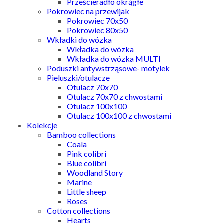
Prześcieradło okrągłe
Pokrowiec na przewijak
Pokrowiec 70x50
Pokrowiec 80x50
Wkładki do wózka
Wkładka do wózka
Wkładka do wózka MULTI
Poduszki antywstrząsowe- motylek
Pieluszki/otulacze
Otulacz 70x70
Otulacz 70x70 z chwostami
Otulacz 100x100
Otulacz 100x100 z chwostami
Kolekcje
Bamboo collections
Coala
Pink colibri
Blue colibri
Woodland Story
Marine
Little sheep
Roses
Cotton collections
Hearts