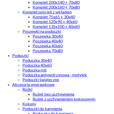
Komplet 200x140 + 70x80
Komplet 200x160 + 70x80
Komplet pościeli z wkładem
Komplet 75x65 + 30x40
Komplet 120x90 + 40x60
Komplet 135x100 + 40x60
Poszewki na poduszki
Poszewka 30x40
Poszewka 40x40
Poszewka 40x60
Poszewka 70x80
Poduszki
Poduszka 30x40
Poduszka 40x60
Poduszka miś
Poduszka antywstrząsowa - motylek
Poduszki świąteczne
Akcesoria wyprawkowe
Rożki
Rożek bez usztywnienia
Rożek z usztywnieniem kokosowym
Kokony
Poduszki do karmienia
Poduszka do karmienia