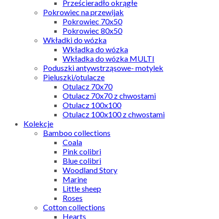
Prześcieradło okrągłe
Pokrowiec na przewijak
Pokrowiec 70x50
Pokrowiec 80x50
Wkładki do wózka
Wkładka do wózka
Wkładka do wózka MULTI
Poduszki antywstrząsowe- motylek
Pieluszki/otulacze
Otulacz 70x70
Otulacz 70x70 z chwostami
Otulacz 100x100
Otulacz 100x100 z chwostami
Kolekcje
Bamboo collections
Coala
Pink colibri
Blue colibri
Woodland Story
Marine
Little sheep
Roses
Cotton collections
Hearts