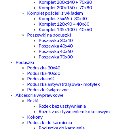
Komplet 200x140 + 70x80
Komplet 200x160 + 70x80
Komplet pościeli z wkładem
Komplet 75x65 + 30x40
Komplet 120x90 + 40x60
Komplet 135x100 + 40x60
Poszewki na poduszki
Poszewka 30x40
Poszewka 40x40
Poszewka 40x60
Poszewka 70x80
Poduszki
Poduszka 30x40
Poduszka 40x60
Poduszka miś
Poduszka antywstrząsowa - motylek
Poduszki świąteczne
Akcesoria wyprawkowe
Rożki
Rożek bez usztywnienia
Rożek z usztywnieniem kokosowym
Kokony
Poduszki do karmienia
Poduszka do karmienia