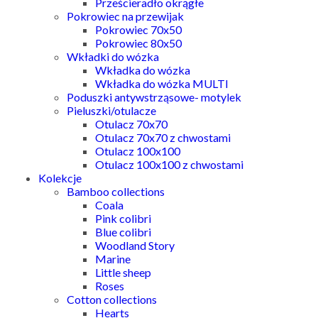
Prześcieradło okrągłe
Pokrowiec na przewijak
Pokrowiec 70x50
Pokrowiec 80x50
Wkładki do wózka
Wkładka do wózka
Wkładka do wózka MULTI
Poduszki antywstrząsowe- motylek
Pieluszki/otulacze
Otulacz 70x70
Otulacz 70x70 z chwostami
Otulacz 100x100
Otulacz 100x100 z chwostami
Kolekcje
Bamboo collections
Coala
Pink colibri
Blue colibri
Woodland Story
Marine
Little sheep
Roses
Cotton collections
Hearts