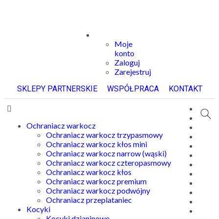
Moje
konto
Zaloguj
Zarejestruj
SKLEPY PARTNERSKIE
WSPÓŁPRACA
KONTAKT
Ochraniacz warkocz
Ochraniacz warkocz trzypasmowy
Ochraniacz warkocz kłos mini
Ochraniacz warkocz narrow (wąski)
Ochraniacz warkocz czteropasmowy
Ochraniacz warkocz kłos
Ochraniacz warkocz premium
Ochraniacz warkocz podwójny
Ochraniacz przeplataniec
Kocyki
Kocyki dzianinowe