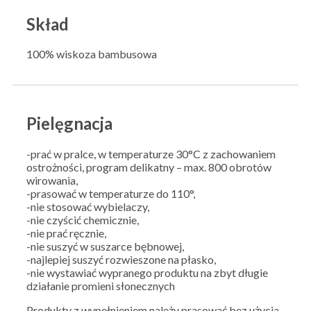
Skład
100% wiskoza bambusowa
Pielęgnacja
-prać w pralce, w temperaturze 30°C z zachowaniem
ostrożności, program delikatny – max. 800 obrotów
wirowania,
-prasować w temperaturze do 110°,
-nie stosować wybielaczy,
-nie czyścić chemicznie,
-nie prać ręcznie,
-nie suszyć w suszarce bębnowej,
-najlepiej suszyć rozwieszone na płasko,
-nie wystawiać wypranego produktu na zbyt długie
działanie promieni słonecznych
Produkty z wypełnieniem należy prasować bez użycia