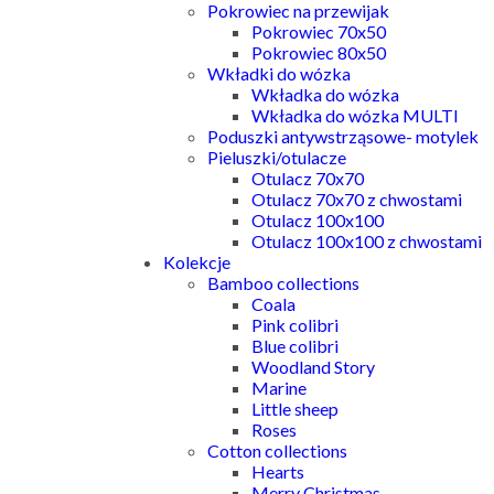
Pokrowiec na przewijak
Pokrowiec 70x50
Pokrowiec 80x50
Wkładki do wózka
Wkładka do wózka
Wkładka do wózka MULTI
Poduszki antywstrząsowe- motylek
Pieluszki/otulacze
Otulacz 70x70
Otulacz 70x70 z chwostami
Otulacz 100x100
Otulacz 100x100 z chwostami
Kolekcje
Bamboo collections
Coala
Pink colibri
Blue colibri
Woodland Story
Marine
Little sheep
Roses
Cotton collections
Hearts
Merry Christmas