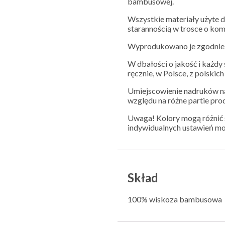
bambusowej.
Wszystkie materiały użyte d
starannością w trosce o ko
Wyprodukowano je zgodnie 
W dbałości o jakość i każd
ręcznie, w Polsce, z polskic
Umiejscowienie nadruków na
względu na różne partie pro
Uwaga! Kolory mogą różnić s
indywidualnych ustawień mo
Skład
100% wiskoza bambusowa