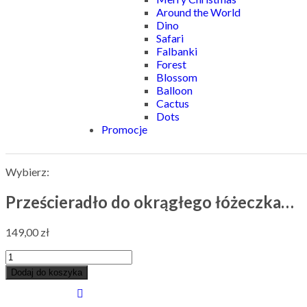
Around the World
Dino
Safari
Falbanki
Forest
Blossom
Balloon
Cactus
Dots
Promocje
Wybierz:
Prześcieradło do okrągłego łóżeczka…
149,00
zł
Dodaj do koszyka