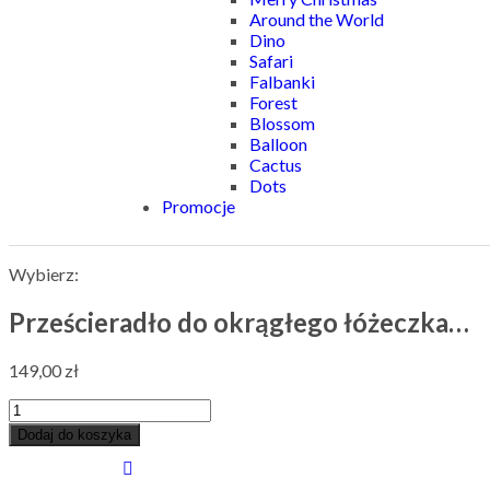
Around the World
Dino
Safari
Falbanki
Forest
Blossom
Balloon
Cactus
Dots
Promocje
Wybierz:
Prześcieradło do okrągłego łóżeczka…
149,00
zł
Dodaj do koszyka