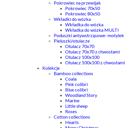
Pokrowiec na przewijak
Pokrowiec 70x50
Pokrowiec 80x50
Wkładki do wózka
Wkładka do wózka
Wkładka do wózka MULTI
Poduszki antywstrząsowe- motylek
Pieluszki/otulacze
Otulacz 70x70
Otulacz 70x70 z chwostami
Otulacz 100x100
Otulacz 100x100 z chwostami
Kolekcje
Bamboo collections
Coala
Pink colibri
Blue colibri
Woodland Story
Marine
Little sheep
Roses
Cotton collections
Hearts
Merry Christmas