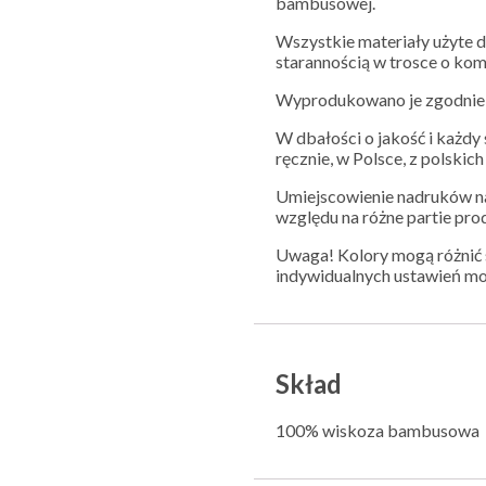
bambusowej.
Wszystkie materiały użyte d
starannością w trosce o ko
Wyprodukowano je zgodnie 
W dbałości o jakość i każd
ręcznie, w Polsce, z polskic
Umiejscowienie nadruków na
względu na różne partie pro
Uwaga! Kolory mogą różnić s
indywidualnych ustawień mo
Skład
100% wiskoza bambusowa