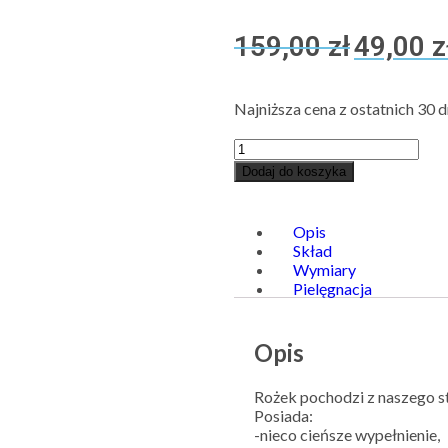
159,00
zł
49,00
z
Najniższa cena z ostatnich 30 d
Dodaj do koszyka
Opis
Skład
Wymiary
Pielęgnacja
Opis
Rożek pochodzi z naszego s
Posiada:
-nieco cieńsze wypełnienie,