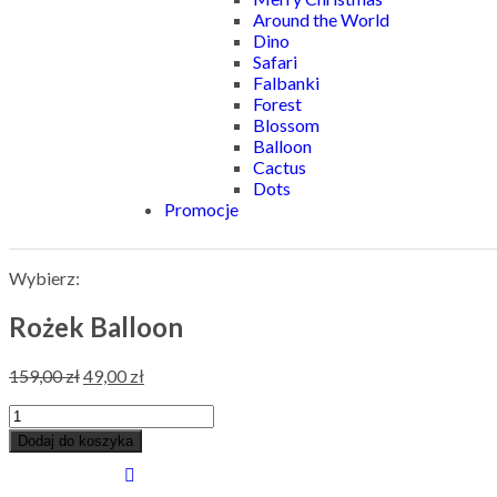
Around the World
Dino
Safari
Falbanki
Forest
Blossom
Balloon
Cactus
Dots
Promocje
Wybierz:
Rożek Balloon
159,00
zł
49,00
zł
Dodaj do koszyka