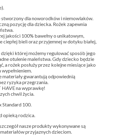
).
ie stworzony dla noworodków i niemowlaków.
czną pozycję dla dziecka. Rożek zapewnia
ństwa.
zej jakości 100% bawełny o unikatowym,
ciepłej bieli oraz przyjemnej w dotyku białej,
, dzięki której możemy regulować sposób jego
adne otulenie maleństwa. Gdy dziecko będzie
ć, a rożek posłuży przez kolejne miesiące jako
m wypełnieniem.
e materiały gwarantują odpowiednią
bez ryzyka przegrzania.
T HAVE na wyprawkę!
zych chwil życia.
x Standard 100.
d opieką rodzica.
y szczegół nasze produkty wykonywane są
h materiałów przyjaznych dzieciom.