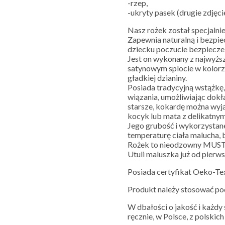
-rzep,
-ukryty pasek (drugie zdjęcie
Nasz rożek został specjaln
Zapewnia naturalną i bezpie
dziecku poczucie bezpiecze
Jest on wykonany z najwyżs
satynowym splocie w kolorze 
gładkiej dzianiny.
Posiada tradycyjną wstążkę
wiązania, umożliwiając dokł
starsze, kokardę można wyją
kocyk lub mata z delikatny
Jego grubość i wykorzystan
temperaturę ciała malucha, 
Rożek to nieodzowny MUS
Utuli maluszka już od pierws
Posiada certyfikat Oeko-Te
Produkt należy stosować po
W dbałości o jakość i każd
ręcznie, w Polsce, z polskic