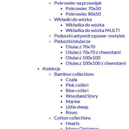
Pokrowiec na przewijak
Pokrowiec 70x50
Pokrowiec 80x50
Wkładki do wózka
Wkładka do wózka
Wkładka do wózka MULTI
Poduszki antywstrząsowe- motylek
Pieluszki/otulacze
Otulacz 70x70
Otulacz 70x70 z chwostami
Otulacz 100x100
Otulacz 100x100 z chwostami
Kolekcje
Bamboo collections
Coala
Pink colibri
Blue colibri
Woodland Story
Marine
Little sheep
Roses
Cotton collections
Hearts
Merry Christmas