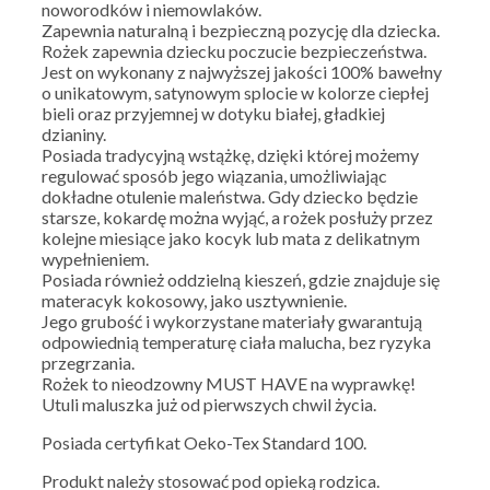
noworodków i niemowlaków.
Zapewnia naturalną i bezpieczną pozycję dla dziecka.
Rożek zapewnia dziecku poczucie bezpieczeństwa.
Jest on wykonany z najwyższej jakości 100% bawełny
o unikatowym, satynowym splocie w kolorze ciepłej
bieli oraz przyjemnej w dotyku białej, gładkiej
dzianiny.
Posiada tradycyjną wstążkę, dzięki której możemy
regulować sposób jego wiązania, umożliwiając
dokładne otulenie maleństwa. Gdy dziecko będzie
starsze, kokardę można wyjąć, a rożek posłuży przez
kolejne miesiące jako kocyk lub mata z delikatnym
wypełnieniem.
Posiada również oddzielną kieszeń, gdzie znajduje się
materacyk kokosowy, jako usztywnienie.
Jego grubość i wykorzystane materiały gwarantują
odpowiednią temperaturę ciała malucha, bez ryzyka
przegrzania.
Rożek to nieodzowny MUST HAVE na wyprawkę!
Utuli maluszka już od pierwszych chwil życia.
Posiada certyfikat Oeko-Tex Standard 100.
Produkt należy stosować pod opieką rodzica.