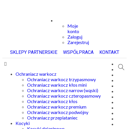
Moje
konto
Zaloguj
Zarejestruj
SKLEPY PARTNERSKIE
WSPÓŁPRACA
KONTAKT
Ochraniacz warkocz
Ochraniacz warkocz trzypasmowy
Ochraniacz warkocz kłos mini
Ochraniacz warkocz narrow (wąski)
Ochraniacz warkocz czteropasmowy
Ochraniacz warkocz kłos
Ochraniacz warkocz premium
Ochraniacz warkocz podwójny
Ochraniacz przeplataniec
Kocyki
Kocyki dzianinowe