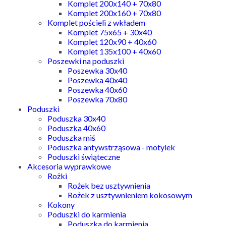
Komplet 200x140 + 70x80
Komplet 200x160 + 70x80
Komplet pościeli z wkładem
Komplet 75x65 + 30x40
Komplet 120x90 + 40x60
Komplet 135x100 + 40x60
Poszewki na poduszki
Poszewka 30x40
Poszewka 40x40
Poszewka 40x60
Poszewka 70x80
Poduszki
Poduszka 30x40
Poduszka 40x60
Poduszka miś
Poduszka antywstrząsowa - motylek
Poduszki świąteczne
Akcesoria wyprawkowe
Rożki
Rożek bez usztywnienia
Rożek z usztywnieniem kokosowym
Kokony
Poduszki do karmienia
Poduszka do karmienia