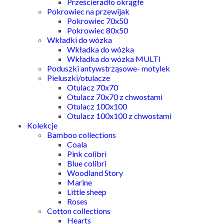
Prześcieradło okrągłe
Pokrowiec na przewijak
Pokrowiec 70x50
Pokrowiec 80x50
Wkładki do wózka
Wkładka do wózka
Wkładka do wózka MULTI
Poduszki antywstrząsowe- motylek
Pieluszki/otulacze
Otulacz 70x70
Otulacz 70x70 z chwostami
Otulacz 100x100
Otulacz 100x100 z chwostami
Kolekcje
Bamboo collections
Coala
Pink colibri
Blue colibri
Woodland Story
Marine
Little sheep
Roses
Cotton collections
Hearts