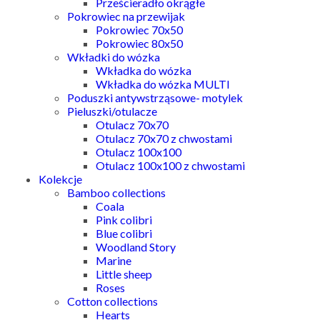
Prześcieradło okrągłe
Pokrowiec na przewijak
Pokrowiec 70x50
Pokrowiec 80x50
Wkładki do wózka
Wkładka do wózka
Wkładka do wózka MULTI
Poduszki antywstrząsowe- motylek
Pieluszki/otulacze
Otulacz 70x70
Otulacz 70x70 z chwostami
Otulacz 100x100
Otulacz 100x100 z chwostami
Kolekcje
Bamboo collections
Coala
Pink colibri
Blue colibri
Woodland Story
Marine
Little sheep
Roses
Cotton collections
Hearts