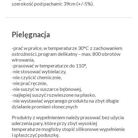
szerokość pod pachami: 39cm (+/-5%).
Pielęgnacja
-prać w pralce, w temperaturze 30°C z zachowaniem
ostrożności, program delikatny – max. 800 obrotów
wirowania,
-prasować w temperaturze do 110°,
-nie stosować wybielaczy,
-nie czyścić chemicznie,
-nie prać ręcznie,
-nie suszyć w suszarce bębnowej,
-najlepiej suszyć rozwieszone na płasko,
-nie wystawiać wypranego produktu na zbyt długie
działanie promieni słonecznych
Produkty z wypełnieniem należy prasować bez użycia
uderzenia pary, które przy zbyt wysokiej
temperaturze mogłoby stopić silikonowe wypełnienie
i spłaszczyć poduszkę.