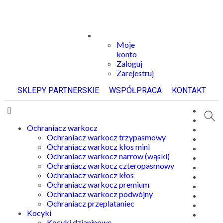
Moje
konto
Zaloguj
Zarejestruj
SKLEPY PARTNERSKIE
WSPÓŁPRACA
KONTAKT
Ochraniacz warkocz
Ochraniacz warkocz trzypasmowy
Ochraniacz warkocz kłos mini
Ochraniacz warkocz narrow (wąski)
Ochraniacz warkocz czteropasmowy
Ochraniacz warkocz kłos
Ochraniacz warkocz premium
Ochraniacz warkocz podwójny
Ochraniacz przeplataniec
Kocyki
Kocyki dzianinowe