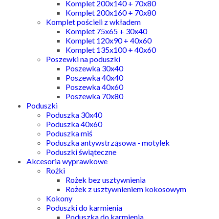
Komplet 200x140 + 70x80
Komplet 200x160 + 70x80
Komplet pościeli z wkładem
Komplet 75x65 + 30x40
Komplet 120x90 + 40x60
Komplet 135x100 + 40x60
Poszewki na poduszki
Poszewka 30x40
Poszewka 40x40
Poszewka 40x60
Poszewka 70x80
Poduszki
Poduszka 30x40
Poduszka 40x60
Poduszka miś
Poduszka antywstrząsowa - motylek
Poduszki świąteczne
Akcesoria wyprawkowe
Rożki
Rożek bez usztywnienia
Rożek z usztywnieniem kokosowym
Kokony
Poduszki do karmienia
Poduszka do karmienia