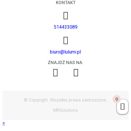
KONTAKT
514433089
biuro@lulumi.pl
ZNAJDŹ NAS NA:
0
© Copyright. Wszelkie prawa zastrzeżone.
MRSolutions
×