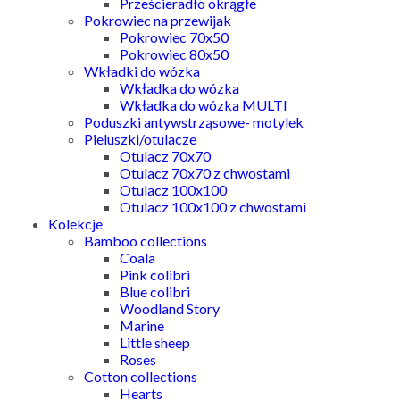
Prześcieradło okrągłe
Pokrowiec na przewijak
Pokrowiec 70x50
Pokrowiec 80x50
Wkładki do wózka
Wkładka do wózka
Wkładka do wózka MULTI
Poduszki antywstrząsowe- motylek
Pieluszki/otulacze
Otulacz 70x70
Otulacz 70x70 z chwostami
Otulacz 100x100
Otulacz 100x100 z chwostami
Kolekcje
Bamboo collections
Coala
Pink colibri
Blue colibri
Woodland Story
Marine
Little sheep
Roses
Cotton collections
Hearts