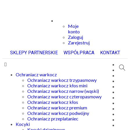
Moje
konto
Zaloguj
Zarejestruj
SKLEPY PARTNERSKIE
WSPÓŁPRACA
KONTAKT
Ochraniacz warkocz
Ochraniacz warkocz trzypasmowy
Ochraniacz warkocz kłos mini
Ochraniacz warkocz narrow (wąski)
Ochraniacz warkocz czteropasmowy
Ochraniacz warkocz kłos
Ochraniacz warkocz premium
Ochraniacz warkocz podwójny
Ochraniacz przeplataniec
Kocyki
Kocyki dzianinowe