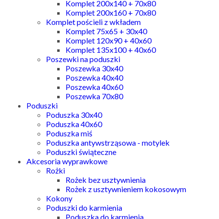
Komplet 200x140 + 70x80
Komplet 200x160 + 70x80
Komplet pościeli z wkładem
Komplet 75x65 + 30x40
Komplet 120x90 + 40x60
Komplet 135x100 + 40x60
Poszewki na poduszki
Poszewka 30x40
Poszewka 40x40
Poszewka 40x60
Poszewka 70x80
Poduszki
Poduszka 30x40
Poduszka 40x60
Poduszka miś
Poduszka antywstrząsowa - motylek
Poduszki świąteczne
Akcesoria wyprawkowe
Rożki
Rożek bez usztywnienia
Rożek z usztywnieniem kokosowym
Kokony
Poduszki do karmienia
Poduszka do karmienia