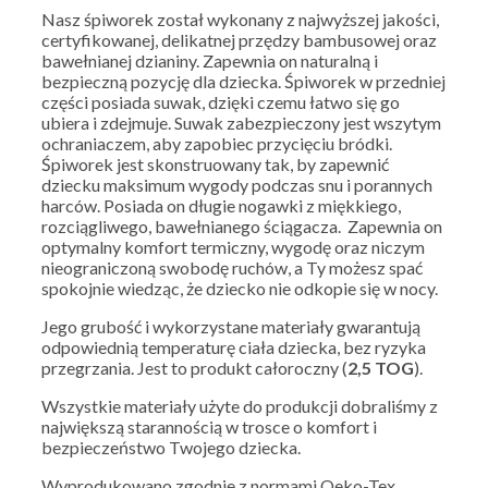
Nasz śpiworek został wykonany z najwyższej jakości,
certyfikowanej, delikatnej przędzy bambusowej oraz
bawełnianej dzianiny. Zapewnia on naturalną i
bezpieczną pozycję dla dziecka. Śpiworek w przedniej
części posiada suwak, dzięki czemu łatwo się go
ubiera i zdejmuje. Suwak zabezpieczony jest wszytym
ochraniaczem, aby zapobiec przycięciu bródki.
Śpiworek jest skonstruowany tak, by zapewnić
dziecku maksimum wygody podczas snu i porannych
harców. Posiada on długie nogawki z miękkiego,
rozciągliwego, bawełnianego ściągacza. Zapewnia on
optymalny komfort termiczny, wygodę oraz niczym
nieograniczoną swobodę ruchów, a Ty możesz spać
spokojnie wiedząc, że dziecko nie odkopie się w nocy.
Jego grubość i wykorzystane materiały gwarantują
odpowiednią temperaturę ciała dziecka, bez ryzyka
przegrzania. Jest to produkt całoroczny (
2,5 TOG
).
Wszystkie materiały użyte do produkcji dobraliśmy z
największą starannością w trosce o komfort i
bezpieczeństwo Twojego dziecka.
Wyprodukowano zgodnie z normami Oeko-Tex