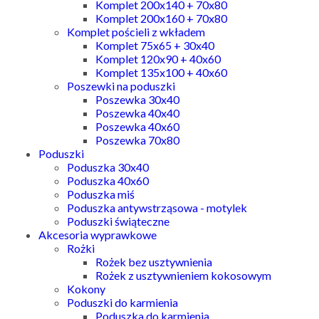
Komplet 200x140 + 70x80
Komplet 200x160 + 70x80
Komplet pościeli z wkładem
Komplet 75x65 + 30x40
Komplet 120x90 + 40x60
Komplet 135x100 + 40x60
Poszewki na poduszki
Poszewka 30x40
Poszewka 40x40
Poszewka 40x60
Poszewka 70x80
Poduszki
Poduszka 30x40
Poduszka 40x60
Poduszka miś
Poduszka antywstrząsowa - motylek
Poduszki świąteczne
Akcesoria wyprawkowe
Rożki
Rożek bez usztywnienia
Rożek z usztywnieniem kokosowym
Kokony
Poduszki do karmienia
Poduszka do karmienia