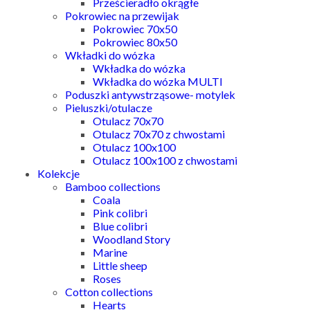
Prześcieradło okrągłe
Pokrowiec na przewijak
Pokrowiec 70x50
Pokrowiec 80x50
Wkładki do wózka
Wkładka do wózka
Wkładka do wózka MULTI
Poduszki antywstrząsowe- motylek
Pieluszki/otulacze
Otulacz 70x70
Otulacz 70x70 z chwostami
Otulacz 100x100
Otulacz 100x100 z chwostami
Kolekcje
Bamboo collections
Coala
Pink colibri
Blue colibri
Woodland Story
Marine
Little sheep
Roses
Cotton collections
Hearts