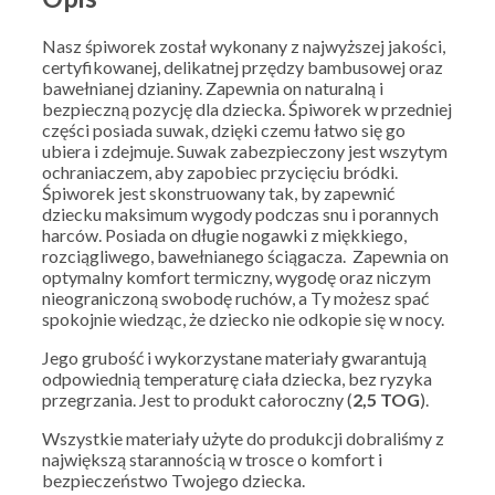
Nasz śpiworek został wykonany z najwyższej jakości,
certyfikowanej, delikatnej przędzy bambusowej oraz
bawełnianej dzianiny. Zapewnia on naturalną i
bezpieczną pozycję dla dziecka. Śpiworek w przedniej
części posiada suwak, dzięki czemu łatwo się go
ubiera i zdejmuje. Suwak zabezpieczony jest wszytym
ochraniaczem, aby zapobiec przycięciu bródki.
Śpiworek jest skonstruowany tak, by zapewnić
dziecku maksimum wygody podczas snu i porannych
harców. Posiada on długie nogawki z miękkiego,
rozciągliwego, bawełnianego ściągacza. Zapewnia on
optymalny komfort termiczny, wygodę oraz niczym
nieograniczoną swobodę ruchów, a Ty możesz spać
spokojnie wiedząc, że dziecko nie odkopie się w nocy.
Jego grubość i wykorzystane materiały gwarantują
odpowiednią temperaturę ciała dziecka, bez ryzyka
przegrzania. Jest to produkt całoroczny (
2,5 TOG
).
Wszystkie materiały użyte do produkcji dobraliśmy z
największą starannością w trosce o komfort i
bezpieczeństwo Twojego dziecka.