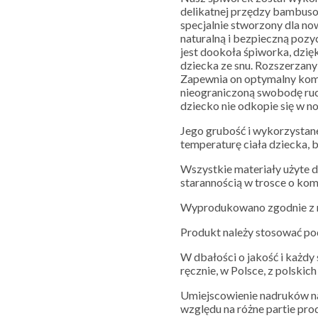
delikatnej przędzy bambusow
specjalnie stworzony dla n
naturalną i bezpieczną poz
jest dookoła śpiworka, dzięk
dziecka ze snu. Rozszerzany
Zapewnia on optymalny kom
nieograniczoną swobodę ruc
dziecko nie odkopie się w no
Jego grubość i wykorzystan
temperaturę ciała dziecka, 
Wszystkie materiały użyte d
starannością w trosce o ko
Wyprodukowano zgodnie z n
Produkt należy stosować po
W dbałości o jakość i każd
ręcznie, w Polsce, z polskic
Umiejscowienie nadruków na
względu na różne partie pro