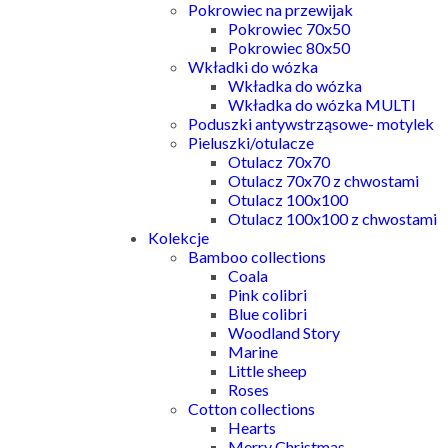
Pokrowiec na przewijak
Pokrowiec 70x50
Pokrowiec 80x50
Wkładki do wózka
Wkładka do wózka
Wkładka do wózka MULTI
Poduszki antywstrząsowe- motylek
Pieluszki/otulacze
Otulacz 70x70
Otulacz 70x70 z chwostami
Otulacz 100x100
Otulacz 100x100 z chwostami
Kolekcje
Bamboo collections
Coala
Pink colibri
Blue colibri
Woodland Story
Marine
Little sheep
Roses
Cotton collections
Hearts
Merry Christmas