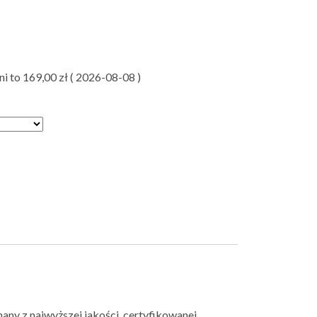
ni to
169,00
zł
(
2026-08-08
)
ny z najwyższej jakości, certyfikowanej,