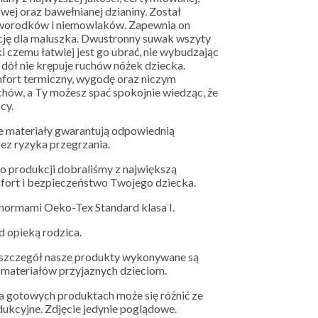
ej oraz bawełnianej dzianiny. Został
oworodków i niemowlaków. Zapewnia on
ycję dla maluszka. Dwustronny suwak wszyty
i czemu łatwiej jest go ubrać, nie wybudzając
 dół nie krępuje ruchów nóżek dziecka.
fort termiczny, wygodę oraz niczym
hów, a Ty możesz spać spokojnie wiedząc, że
cy.
e materiały gwarantują odpowiednią
bez ryzyka przegrzania.
o produkcji dobraliśmy z największą
mfort i bezpieczeństwo Twojego dziecka.
ormami Oeko-Tex Standard klasa I.
d opieką rodzica.
y szczegół nasze produkty wykonywane są
h materiałów przyjaznych dzieciom.
 gotowych produktach może się różnić ze
dukcyjne. Zdjęcie jedynie poglądowe.