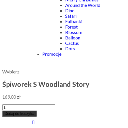
Around the World
Dino
Safari
Falbanki
Forest
Blossom
Balloon
Cactus
Dots
Promocje
Wybierz:
Śpiworek S Woodland Story
169,00
zł
Dodaj do koszyka