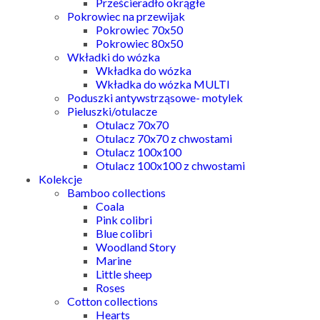
Prześcieradło okrągłe
Pokrowiec na przewijak
Pokrowiec 70x50
Pokrowiec 80x50
Wkładki do wózka
Wkładka do wózka
Wkładka do wózka MULTI
Poduszki antywstrząsowe- motylek
Pieluszki/otulacze
Otulacz 70x70
Otulacz 70x70 z chwostami
Otulacz 100x100
Otulacz 100x100 z chwostami
Kolekcje
Bamboo collections
Coala
Pink colibri
Blue colibri
Woodland Story
Marine
Little sheep
Roses
Cotton collections
Hearts