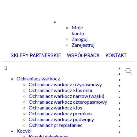
Moje
konto
Zaloguj
Zarejestruj
SKLEPY PARTNERSKIE
WSPÓŁPRACA
KONTAKT
Ochraniacz warkocz
Ochraniacz warkocz trzypasmowy
Ochraniacz warkocz kłos mini
Ochraniacz warkocz narrow (wąski)
Ochraniacz warkocz czteropasmowy
Ochraniacz warkocz kłos
Ochraniacz warkocz premium
Ochraniacz warkocz podwójny
Ochraniacz przeplataniec
Kocyki
Kocyki dzianinowe