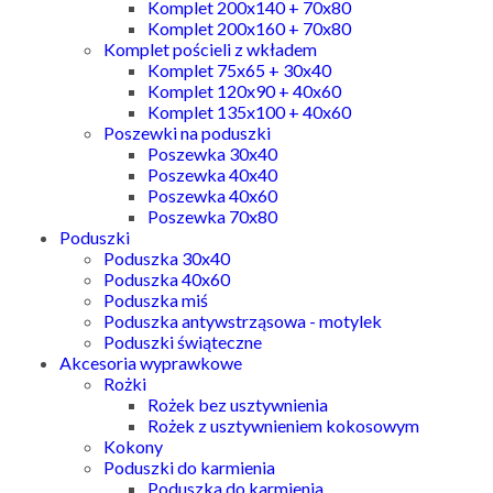
Komplet 200x140 + 70x80
Komplet 200x160 + 70x80
Komplet pościeli z wkładem
Komplet 75x65 + 30x40
Komplet 120x90 + 40x60
Komplet 135x100 + 40x60
Poszewki na poduszki
Poszewka 30x40
Poszewka 40x40
Poszewka 40x60
Poszewka 70x80
Poduszki
Poduszka 30x40
Poduszka 40x60
Poduszka miś
Poduszka antywstrząsowa - motylek
Poduszki świąteczne
Akcesoria wyprawkowe
Rożki
Rożek bez usztywnienia
Rożek z usztywnieniem kokosowym
Kokony
Poduszki do karmienia
Poduszka do karmienia