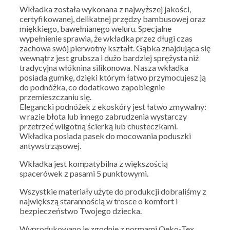
Wkładka została wykonana z najwyższej jakości,
certyfikowanej, delikatnej przędzy bambusowej oraz
miękkiego, bawełnianego weluru. Specjalne
wypełnienie sprawia, że wkładka przez długi czas
zachowa swój pierwotny kształt. Gąbka znajdująca się
wewnątrz jest grubsza i dużo bardziej sprężysta niż
tradycyjna włóknina silikonowa. Nasza wkładka
posiada gumkę, dzięki którym łatwo przymocujesz ją
do podnóżka, co dodatkowo zapobiegnie
przemieszczaniu się.
Elegancki podnóżek z ekoskóry jest łatwo zmywalny:
w razie błota lub innego zabrudzenia wystarczy
przetrzeć wilgotną ścierką lub chusteczkami.
Wkładka posiada pasek do mocowania poduszki
antywstrząsowej.
Wkładka jest kompatybilna z większością
spacerówek z pasami 5 punktowymi.
Wszystkie materiały użyte do produkcji dobraliśmy z
największą starannością w trosce o komfort i
bezpieczeństwo Twojego dziecka.
Wyprodukowano je zgodnie z normami Oeko-Tex