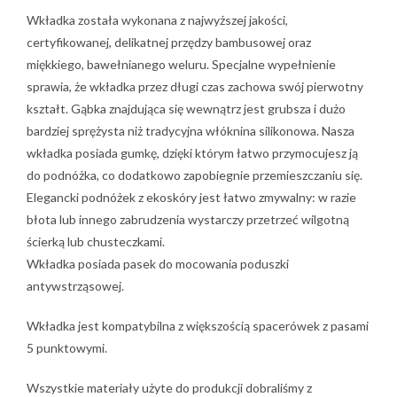
Wkładka została wykonana z najwyższej jakości,
certyfikowanej, delikatnej przędzy bambusowej oraz
miękkiego, bawełnianego weluru. Specjalne wypełnienie
sprawia, że wkładka przez długi czas zachowa swój pierwotny
kształt. Gąbka znajdująca się wewnątrz jest grubsza i dużo
bardziej sprężysta niż tradycyjna włóknina silikonowa. Nasza
wkładka posiada gumkę, dzięki którym łatwo przymocujesz ją
do podnóżka, co dodatkowo zapobiegnie przemieszczaniu się.
Elegancki podnóżek z ekoskóry jest łatwo zmywalny: w razie
błota lub innego zabrudzenia wystarczy przetrzeć wilgotną
ścierką lub chusteczkami.
Wkładka posiada pasek do mocowania poduszki
antywstrząsowej.
Wkładka jest kompatybilna z większością spacerówek z pasami
5 punktowymi.
Wszystkie materiały użyte do produkcji dobraliśmy z